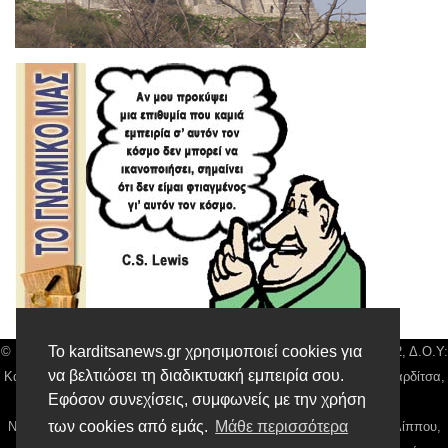
Το karditsanews.gr χρησιμοποιεί cookies για
© Karditsa News | Διακριτικός Τίτλος: Orion Media, ΑΦΜ: 043750542, Δ.Ο.Υ:
να βελτιώσει τη διαδικτυακή εμπειρία σου.
Καρδίτσας, Αρ. Γεμή: 018804431000, Δ/νση: Διάκου 10 τ.κ 43132 Καρδίτσα,
Εφόσον συνεχίσεις, συμφωνείς με την χρήση
Τηλ: 24410 42500, email:
news@karditsanews.gr.
των cookies από εμάς.
Μάθε περισσότερα
Νόμιμος Εκπρόσωπος, Ιδιοκτήτης και Διαχειριστής: Παναγιώτης Φιλίππου,