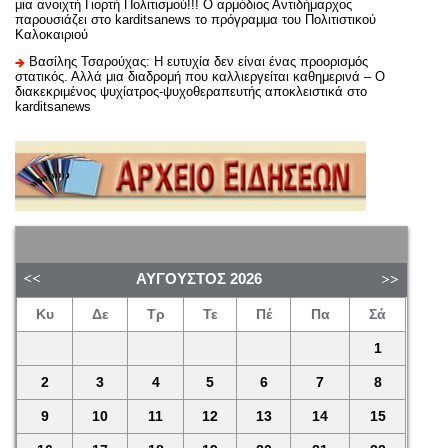
μια ανοιχτή Γιορτή Πολιτισμού!!! Ο αρμόδιος Αντιδήμαρχος
παρουσιάζει στο karditsanews το πρόγραμμα του Πολιτιστικού
Καλοκαιριού
Βασίλης Τσαρούχας: Η ευτυχία δεν είναι ένας προορισμός
στατικός. Αλλά μια διαδρομή που καλλιεργείται καθημερινά – Ο
διακεκριμένος ψυχίατρος-ψυχοθεραπευτής αποκλειστικά στο
karditsanews
ΑΎΓΟΥΣΤΟΣ
2026
Κυ
Δε
Τρ
Τε
Πέ
Πα
Σά
1
2
3
4
5
6
7
8
9
10
11
12
13
14
15