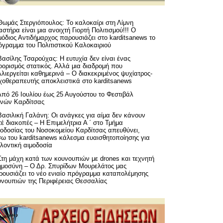
Θωμάς Στεργιόπουλος: Το καλοκαίρι στη Λίμνη
στήρα είναι μια ανοιχτή Γιορτή Πολιτισμού!!! Ο
όδιος Αντιδήμαρχος παρουσιάζει στο karditsanews το
όγραμμα του Πολιτιστικού Καλοκαιριού
Βασίλης Τσαρούχας: Η ευτυχία δεν είναι ένας
ορισμός στατικός. Αλλά μια διαδρομή που
λιεργείται καθημερινά – Ο διακεκριμένος ψυχίατρος-
χοθεραπευτής αποκλειστικά στο karditsanews
Από 26 Ιουλίου έως 25 Αυγούστου το Φεστιβάλ
μνών Καρδίτσας
Βασιλική Γαλάνη: Οι ανάγκες για αίμα δεν κάνουν
έ διακοπές – Η Επιμελήτρια Α ΄ στο Τμήμα
μοδοσίας του Νοσοκομείου Καρδίτσας απευθύνει,
σω του karditsanews κάλεσμα ευαισθητοποίησης για
λοντική αιμοδοσία
Στη μάχη κατά των κουνουπιών με drones και τεχνητή
ημοσύνη – Ο Δρ. Σπυρίδων Μουρελάτος μας
ρουσιάζει το νέο ενιαίο πρόγραμμα καταπολέμησης
υνουπιών της Περιφέρειας Θεσσαλίας