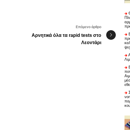
Πλα
αρμ
πρ
Επόμενο άρθρο
Αρνητικά όλα τα rapid tests στο
προ
Λεοντάρι
καλ
ψυ
Λι
ποτ
Αι
μέ
εθε
νο
πα
κο