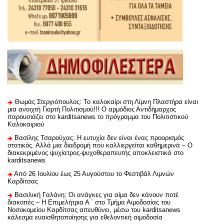
Θωμάς Στεργιόπουλος: Το καλοκαίρι στη Λίμνη Πλαστήρα είναι
μια ανοιχτή Γιορτή Πολιτισμού!!! Ο αρμόδιος Αντιδήμαρχος
παρουσιάζει στο karditsanews το πρόγραμμα του Πολιτιστικού
Καλοκαιριού
Βασίλης Τσαρούχας: Η ευτυχία δεν είναι ένας προορισμός
στατικός. Αλλά μια διαδρομή που καλλιεργείται καθημερινά – Ο
διακεκριμένος ψυχίατρος-ψυχοθεραπευτής αποκλειστικά στο
karditsanews
Από 26 Ιουλίου έως 25 Αυγούστου το Φεστιβάλ Λιμνών
Καρδίτσας
Βασιλική Γαλάνη: Οι ανάγκες για αίμα δεν κάνουν ποτέ
διακοπές – Η Επιμελήτρια Α ΄ στο Τμήμα Αιμοδοσίας του
Νοσοκομείου Καρδίτσας απευθύνει, μέσω του karditsanews
κάλεσμα ευαισθητοποίησης για εθελοντική αιμοδοσία