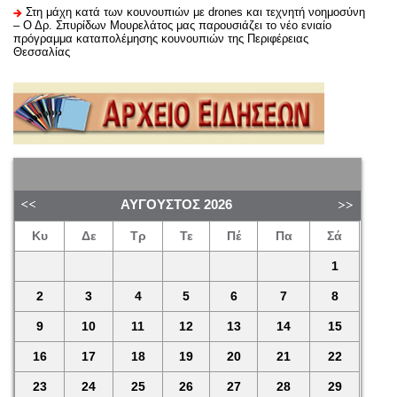
Στη μάχη κατά των κουνουπιών με drones και τεχνητή νοημοσύνη
– Ο Δρ. Σπυρίδων Μουρελάτος μας παρουσιάζει το νέο ενιαίο
πρόγραμμα καταπολέμησης κουνουπιών της Περιφέρειας
Θεσσαλίας
ΑΎΓΟΥΣΤΟΣ
2026
Κυ
Δε
Τρ
Τε
Πέ
Πα
Σά
1
2
3
4
5
6
7
8
9
10
11
12
13
14
15
16
17
18
19
20
21
22
23
24
25
26
27
28
29