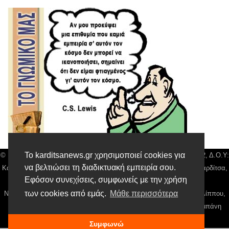
Το karditsanews.gr χρησιμοποιεί cookies για
© Karditsa News | Διακριτικός Τίτλος: Orion Media, ΑΦΜ: 043750542, Δ.Ο.Υ:
να βελτιώσει τη διαδικτυακή εμπειρία σου.
Καρδίτσας, Αρ. Γεμή: 018804431000, Δ/νση: Διάκου 10 τ.κ 43132 Καρδίτσα,
Εφόσον συνεχίσεις, συμφωνείς με την χρήση
Τηλ: 24410 42500, email:
news@karditsanews.gr.
των cookies από εμάς.
Μάθε περισσότερα
Νόμιμος Εκπρόσωπος, Ιδιοκτήτης και Διαχειριστής: Παναγιώτης Φιλίππου,
Διευθύντρια: Γιαννουσά Βασιλική, Διευθύντιρα Σύνταξης: Μπαλαμπάνη
Βασιλική. Δικαιούχος domain name Παναγιώτης Φιλίππου
Συμφωνώ