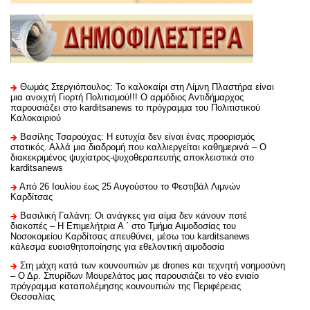
Θωμάς Στεργιόπουλος: Το καλοκαίρι στη Λίμνη Πλαστήρα είναι
μια ανοιχτή Γιορτή Πολιτισμού!!! Ο αρμόδιος Αντιδήμαρχος
παρουσιάζει στο karditsanews το πρόγραμμα του Πολιτιστικού
Καλοκαιριού
Βασίλης Τσαρούχας: Η ευτυχία δεν είναι ένας προορισμός
στατικός. Αλλά μια διαδρομή που καλλιεργείται καθημερινά – Ο
διακεκριμένος ψυχίατρος-ψυχοθεραπευτής αποκλειστικά στο
karditsanews
Από 26 Ιουλίου έως 25 Αυγούστου το Φεστιβάλ Λιμνών
Καρδίτσας
Βασιλική Γαλάνη: Οι ανάγκες για αίμα δεν κάνουν ποτέ
διακοπές – Η Επιμελήτρια Α ΄ στο Τμήμα Αιμοδοσίας του
Νοσοκομείου Καρδίτσας απευθύνει, μέσω του karditsanews
κάλεσμα ευαισθητοποίησης για εθελοντική αιμοδοσία
Στη μάχη κατά των κουνουπιών με drones και τεχνητή νοημοσύνη
– Ο Δρ. Σπυρίδων Μουρελάτος μας παρουσιάζει το νέο ενιαίο
πρόγραμμα καταπολέμησης κουνουπιών της Περιφέρειας
Θεσσαλίας