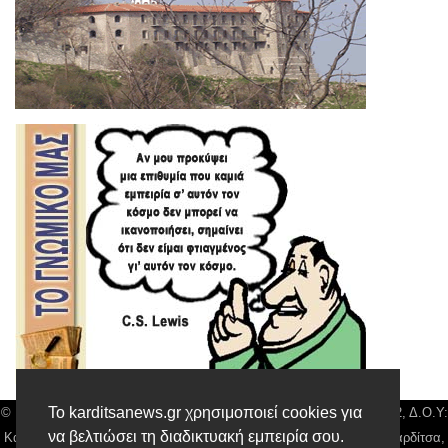
Το karditsanews.gr χρησιμοποιεί cookies για
© Karditsa News | Διακριτικός Τίτλος: Orion Media, ΑΦΜ: 043750542, Δ.Ο.Υ:
να βελτιώσει τη διαδικτυακή εμπειρία σου.
Καρδίτσας, Αρ. Γεμή: 018804431000, Δ/νση: Διάκου 10 τ.κ 43132 Καρδίτσα,