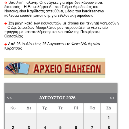
Βασιλική Γαλάνη: Οι ανάγκες για αίμα δεν κάνουν ποτέ
διακοπές – Η Επιμελήτρια Α ΄ στο Τμήμα Αιμοδοσίας του
Νοσοκομείου Καρδίτσας απευθύνει, μέσω του karditsanews
κάλεσμα ευαισθητοποίησης για εθελοντική αιμοδοσία
Στη μάχη κατά των κουνουπιών με drones και τεχνητή νοημοσύνη
– Ο Δρ. Σπυρίδων Μουρελάτος μας παρουσιάζει το νέο ενιαίο
πρόγραμμα καταπολέμησης κουνουπιών της Περιφέρειας
Θεσσαλίας
Από 26 Ιουλίου έως 25 Αυγούστου το Φεστιβάλ Λιμνών
Καρδίτσας
ΑΎΓΟΥΣΤΟΣ
2026
Κυ
Δε
Τρ
Τε
Πέ
Πα
Σά
1
2
3
4
5
6
7
8