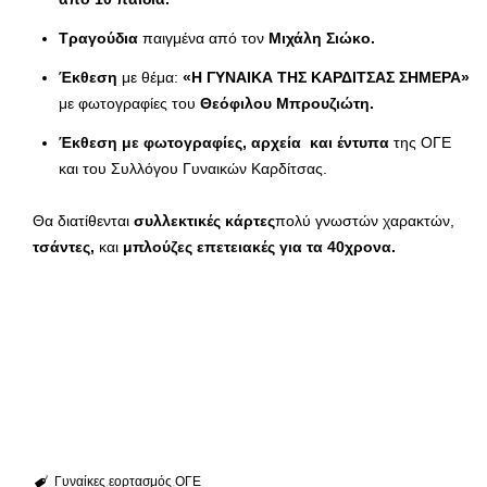
Τραγούδια
παιγμένα από τον
Μιχάλη Σιώκο.
Έκθεση
με θέμα:
«Η ΓΥΝΑΙΚΑ ΤΗΣ ΚΑΡΔΙΤΣΑΣ ΣΗΜΕΡΑ»
με φωτογραφίες του
Θεόφιλου Μπρουζιώτη.
Έκθεση με φωτογραφίες, αρχεία και έντυπα
της ΟΓΕ
και του Συλλόγου Γυναικών Καρδίτσας.
Θα διατίθενται
συλλεκτικές κάρτες
πολύ γνωστών χαρακτών,
τ
σάντες,
και
μπλούζες επετειακές για τα 40χρονα.
Γυναίκες
εορτασμός
ΟΓΕ