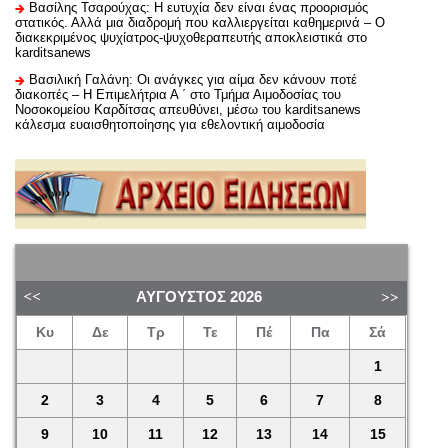
Βασίλης Τσαρούχας: Η ευτυχία δεν είναι ένας προορισμός
στατικός. Αλλά μια διαδρομή που καλλιεργείται καθημερινά – Ο
διακεκριμένος ψυχίατρος-ψυχοθεραπευτής αποκλειστικά στο
karditsanews
Βασιλική Γαλάνη: Οι ανάγκες για αίμα δεν κάνουν ποτέ
διακοπές – Η Επιμελήτρια Α ΄ στο Τμήμα Αιμοδοσίας του
Νοσοκομείου Καρδίτσας απευθύνει, μέσω του karditsanews
κάλεσμα ευαισθητοποίησης για εθελοντική αιμοδοσία
ΑΎΓΟΥΣΤΟΣ
2026
Κυ
Δε
Τρ
Τε
Πέ
Πα
Σά
1
2
3
4
5
6
7
8
9
10
11
12
13
14
15