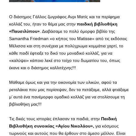
Ο διάσημος Γάλλος ζωγράφος Ανρι Ματίς και τα περίφημα
κολλάζ του, ήταν το θέμα μας στην
παιδική βιβλιοθήκη
«Παυσιλύπου»
. Διαβάσαμε το πολύ όμορφο βιβλίο της
Samantha Friedman «ο κήπος του Matisse» από τις εκδόσεις
Μέλισσα και στη συνέχεια με πολύχρωμα κομμάτια χαρτί, το
κάθε παιδί έφτιαξε το δικό του μοναδικό κολλάζ, για να
«καλύψει» κάποιο λεκέ στο τοίχο του δωματίου του, όπως
έκανε και ο διάσημος καλλιτέχνης!!!
Μάθαμε όμως και για την οικονομία των υλικών, αφού τα
ρεταλάκια που μας περίσεψαν, δεν τα πετάξαμε, αλλά φτιάξαμε
μ’ αυτά ένα πανέμορφο ομαδικό κολλάζ για να στολίσουμε τη
βιβλιοθήκη μας!!!
Τις δικές τους ιστορίες έπλασαν τα παιδιά, στην
Παιδική
Βιβλιοθήκη συνοικίας «Αγίου Νικολάου»,
για κόσμους
τωρινούς και αυτούς που θα έρθουν στο άμεσο μέλλον. Είναι