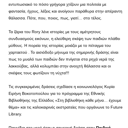
εντυπωσιακό το πόσο γρήγορα χτίζουν μια πολιτεία με
φαντασία, ήχους, λέξεις και ανοίγουν παράθυρα στην απέραντη
θάλασσα. Πότε, που, ποιος, πως, γιατί… στο τέλος.
Τα ζάρια του Rory λένε ιστορίες με τους αμέτρητους
συνδυασμούς εικόνων, η ελεύθερη σκέψη των παιδιών πλάθει
μύθους. Η πορεία της ιστορίας μοιάζει με το πέταγμα του
χαρταετού . Το αισιόδοξο μήνυμα της σημερινής δράσης είναι
πως το μυαλό των παιδιών δεν πνίγεται στα ρηχά νερά της
λακκούβας, αλλά κολυμπάει στην ανοιχτή θάλασσα και οι
σκέψεις τους φωτίζουν τη νύχτα!!!
Τις συγκεκριμένες δράσεις σχεδίασε η κοινωνιολόγος Κυρία
Ειρήνη Βοκοτοπούλου για το πρόγραμμα της Εθνικής
Βιβλιοθήκης της Ελλάδος «Στη βιβλιοθήκη κάθε μήνα… έχουμε
θέμα» και τις καλοκαιρινές εκστρατείες που οργάνωνε το Future
Library.
Παιχνίδια στο νερό ήταν η σημερινή δράση στην
Παιδική