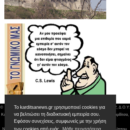
Το karditsanews.gr χρησιμοποιεί cookies για
© Karditsa News | Διακριτικός Τίτλος: Orion Media, ΑΦΜ: 043750542, Δ.Ο.Υ:
να βελτιώσει τη διαδικτυακή εμπειρία σου.
Καρδίτσας, Αρ. Γεμή: 018804431000, Δ/νση: Διάκου 10 τ.κ 43132 Καρδίτσα,
Εφόσον συνεχίσεις, συμφωνείς με την χρήση
Τηλ: 24410 42500, email:
news@karditsanews.gr.
των cookies από εμάς.
Μάθε περισσότερα
Νόμιμος Εκπρόσωπος, Ιδιοκτήτης και Διαχειριστής: Παναγιώτης Φιλίππου,