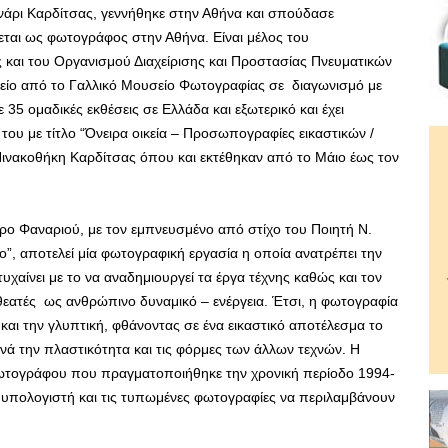
νάρι Καρδίτσας, γεννήθηκε στην Αθήνα και σπούδασε
εται ως φωτογράφος στην Αθήνα. Είναι μέλος του
 και του Οργανισμού Διαχείρισης και Προστασίας Πνευματικών
είο από το Γαλλικό Μουσείο Φωτογραφίας σε διαγωνισμό με
 35 ομαδικές εκθέσεις σε Ελλάδα και εξωτερικό και έχει
ου με τίτλο “Όνειρα οικεία – Προσωπογραφίες εικαστικών /
ινακοθήκη Καρδίτσας όπου και εκτέθηκαν από το Μάιο έως τον
ρο Φαναριού, με τον εμπνευσμένο από στίχο του Ποιητή Ν.
”, αποτελεί μία φωτογραφική εργασία η οποία ανατρέπει την
χαίνει με το να αναδημιουργεί τα έργα τέχνης καθώς και τον
εατές ως ανθρώπινο δυναμικό – ενέργεια. Έτσι, η φωτογραφία
 και την γλυπτική, φθάνοντας σε ένα εικαστικό αποτέλεσμα το
νά την πλαστικότητα και τις φόρμες των άλλων τεχνών. Η
φωτογράφου που πραγματοποιήθηκε την χρονική περίοδο 1994-
 υπολογιστή και τις τυπωμένες φωτογραφίες να περιλαμβάνουν