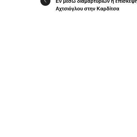
Εν μέσω διαμαρτυριών η επίσκεψ
Αχτσιόγλου στην Καρδίτσα