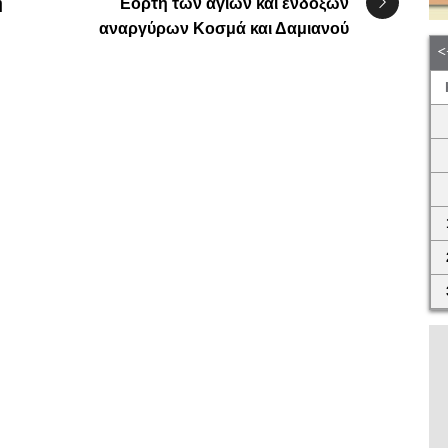
η
Εορτή των αγίων και ενδόξων
αναργύρων Κοσμά και Δαμιανού