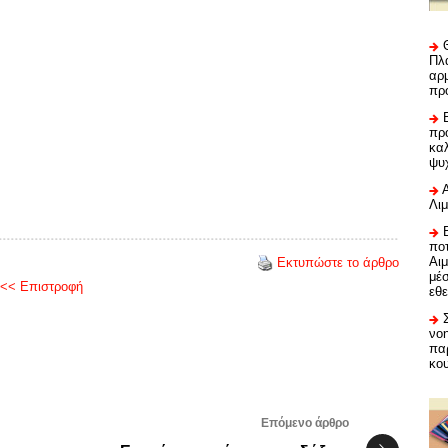
Πλα
αρμ
πρ
προ
καλ
ψυ
Λι
ποτ
Αι
Εκτυπώστε το άρθρο
μέ
<< Επιστροφή
εθε
νο
πα
κο
Επόμενο άρθρο