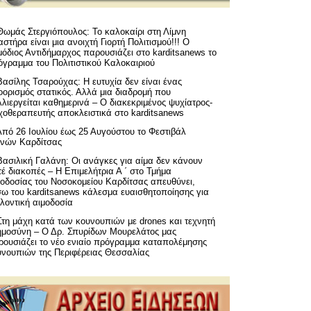
Θωμάς Στεργιόπουλος: Το καλοκαίρι στη Λίμνη
στήρα είναι μια ανοιχτή Γιορτή Πολιτισμού!!! Ο
όδιος Αντιδήμαρχος παρουσιάζει στο karditsanews το
όγραμμα του Πολιτιστικού Καλοκαιριού
Βασίλης Τσαρούχας: Η ευτυχία δεν είναι ένας
ορισμός στατικός. Αλλά μια διαδρομή που
λιεργείται καθημερινά – Ο διακεκριμένος ψυχίατρος-
χοθεραπευτής αποκλειστικά στο karditsanews
Από 26 Ιουλίου έως 25 Αυγούστου το Φεστιβάλ
μνών Καρδίτσας
Βασιλική Γαλάνη: Οι ανάγκες για αίμα δεν κάνουν
έ διακοπές – Η Επιμελήτρια Α ΄ στο Τμήμα
μοδοσίας του Νοσοκομείου Καρδίτσας απευθύνει,
σω του karditsanews κάλεσμα ευαισθητοποίησης για
λοντική αιμοδοσία
Στη μάχη κατά των κουνουπιών με drones και τεχνητή
ημοσύνη – Ο Δρ. Σπυρίδων Μουρελάτος μας
ρουσιάζει το νέο ενιαίο πρόγραμμα καταπολέμησης
υνουπιών της Περιφέρειας Θεσσαλίας