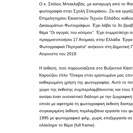
Ο κ. Στέλιος Μπακλαβάς, με καταγωγή από το Φα
φωτογραφία στην Σχολή Σταυράκου. Ζει και εργάζ
Επιμελητηρίου Εικαστικών Τεχνών Ελλάδος καθώς
Δικαιωμάτων Φωτογράφων. Έχει λάβει το 3ο βραβ
θέμα “Οι αγορές του κόσμου”. Έχει συμμετάσχει σε
πραγματοποιήσει 17 Ατομικές στην Ελλάδα. Έργα τ
Φωτογραφικά Πορτραίτα” ανήκουν στη Δημοτική Π
Αύγουστο του 2018.
Η έκθεση, πού παρουσιάζεται στο Βυζαντινό Κάστ
Καρούζου τίτλο “Όνειρα στον ερειπωμένο μας ύπνο
καθιερωμένη χρήση της φωτογραφίας. Αυτό το πετυ
χώρο της έκθεσης συμπεριλαμβάνοντας και τους θ
ανοίγει έναν ουσιαστικό διάλογο με την ζωγραφική
οποίο με αφετηρία τη φωτογραφική έκθεση διαπερ
συγκεκριμένη έκθεση περιλαμβάνει εργασία του 
1995 με φωτογραφικό φιλμ, χωρίς επεξεργασία σε
ολόκληρο το θέμα (full frame).