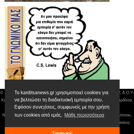
Το karditsanews.gr χρησιμοποιεί cookies για
© Karditsa News | Διακριτικός Τίτλος: Orion Media, ΑΦΜ: 043750542, Δ.Ο.Υ:
να βελτιώσει τη διαδικτυακή εμπειρία σου.
Καρδίτσας, Αρ. Γεμή: 018804431000, Δ/νση: Διάκου 10 τ.κ 43132 Καρδίτσα,
Εφόσον συνεχίσεις, συμφωνείς με την χρήση
Τηλ: 24410 42500, email:
news@karditsanews.gr.
των cookies από εμάς.
Μάθε περισσότερα
Νόμιμος Εκπρόσωπος, Ιδιοκτήτης και Διαχειριστής: Παναγιώτης Φιλίππου,
Διευθύντρια: Γιαννουσά Βασιλική, Διευθύντιρα Σύνταξης: Μπαλαμπάνη
Βασιλική. Δικαιούχος domain name Παναγιώτης Φιλίππου
Συμφωνώ