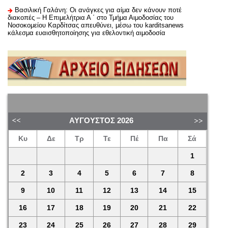
Βασιλική Γαλάνη: Οι ανάγκες για αίμα δεν κάνουν ποτέ
διακοπές – Η Επιμελήτρια Α ΄ στο Τμήμα Αιμοδοσίας του
Νοσοκομείου Καρδίτσας απευθύνει, μέσω του karditsanews
κάλεσμα ευαισθητοποίησης για εθελοντική αιμοδοσία
ΑΎΓΟΥΣΤΟΣ
2026
Κυ
Δε
Τρ
Τε
Πέ
Πα
Σά
1
2
3
4
5
6
7
8
9
10
11
12
13
14
15
16
17
18
19
20
21
22
23
24
25
26
27
28
29