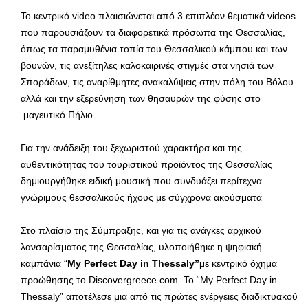
Το κεντρικό video πλαισιώνεται από 3 επιπλέον θεματικά videos
που παρουσιάζουν τα διαφορετικά πρόσωπα της Θεσσαλίας,
όπως τα παραμυθένια τοπία του Θεσσαλικού κάμπου και των
βουνών, τις ανεξίτηλες καλοκαιρινές στιγμές στα νησιά των
Σποράδων, τις αναρίθμητες ανακαλύψεις στην πόλη του Βόλου
αλλά και την εξερεύνηση των θησαυρών της φύσης στο
μαγευτικό Πήλιο.
Για την ανάδειξη του ξεχωριστού χαρακτήρα και της
αυθεντικότητας του τουριστικού προϊόντος της Θεσσαλίας
δημιουργήθηκε ειδική μουσική που συνδυάζει περίτεχνα
γνώριμους θεσσαλικούς ήχους με σύγχρονα ακούσματα
Στο πλαίσιο της Σύμπραξης, και για τις ανάγκες αρχικού
λανσαρίσματος της Θεσσαλίας, υλοποιήθηκε η ψηφιακή
καμπάνια “
My
Perfect
Day
in
Thessaly
”
με κεντρικό όχημα
προώθησης το Discovergreece.com. Το “My Perfect Day in
Thessaly” αποτέλεσε μια από τις πρώτες ενέργειες διαδικτυακού