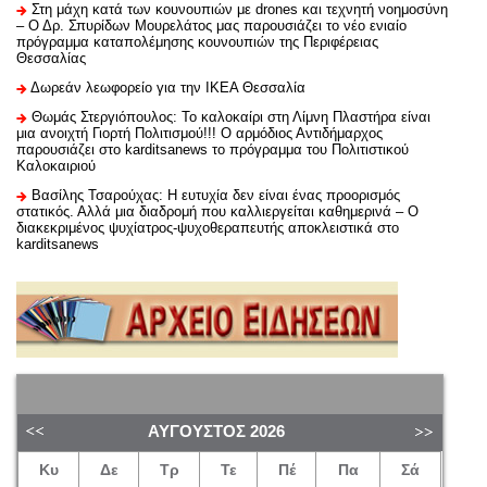
Στη μάχη κατά των κουνουπιών με drones και τεχνητή νοημοσύνη
– Ο Δρ. Σπυρίδων Μουρελάτος μας παρουσιάζει το νέο ενιαίο
πρόγραμμα καταπολέμησης κουνουπιών της Περιφέρειας
Θεσσαλίας
Δωρεάν λεωφορείο για την ΙΚΕΑ Θεσσαλία
Θωμάς Στεργιόπουλος: Το καλοκαίρι στη Λίμνη Πλαστήρα είναι
μια ανοιχτή Γιορτή Πολιτισμού!!! Ο αρμόδιος Αντιδήμαρχος
παρουσιάζει στο karditsanews το πρόγραμμα του Πολιτιστικού
Καλοκαιριού
Βασίλης Τσαρούχας: Η ευτυχία δεν είναι ένας προορισμός
στατικός. Αλλά μια διαδρομή που καλλιεργείται καθημερινά – Ο
διακεκριμένος ψυχίατρος-ψυχοθεραπευτής αποκλειστικά στο
karditsanews
ΑΎΓΟΥΣΤΟΣ
2026
Κυ
Δε
Τρ
Τε
Πέ
Πα
Σά