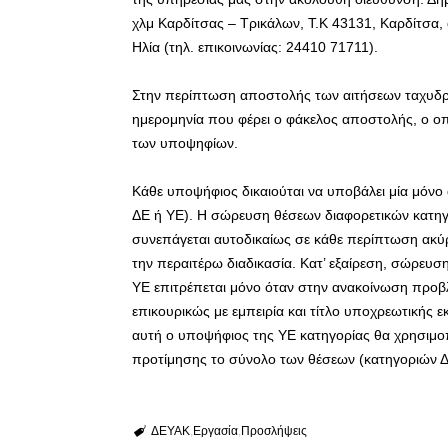
χλμ Καρδίτσας – Τρικάλων, Τ.Κ 43131, Καρδίτσα
Ηλία (τηλ. επικοινωνίας: 24410 71711).
Στην περίπτωση αποστολής των αιτήσεων ταχυδρο
ημερομηνία που φέρει ο φάκελος αποστολής, ο οπ
των υποψηφίων.
Κάθε υποψήφιος δικαιούται να υποβάλει μία μόνο 
ΔΕ ή ΥΕ). Η σώρευση θέσεων διαφορετικών κατηγ
συνεπάγεται αυτοδικαίως σε κάθε περίπτωση ακ
την περαιτέρω διαδικασία. Κατ’ εξαίρεση, σώρευσ
ΥΕ επιτρέπεται μόνο όταν στην ανακοίνωση προβ
επικουρικώς με εμπειρία και τίτλο υποχρεωτικής 
αυτή ο υποψήφιος της ΥΕ κατηγορίας θα χρησιμοπ
προτίμησης το σύνολο των θέσεων (κατηγοριών ΔΕ
ΔΕΥΑΚ
Εργασία
Προσλήψεις