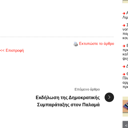
Λι
νο
πα
κο
Εκτυπώστε το άρθρο
προ
<< Επιστροφή
καλ
ψυ
Πλα
αρμ
πρ
Επόμενο άρθρο
Εκδήλωση της Δημοκρατικής
Συμπαράταξης στον Παλαμά