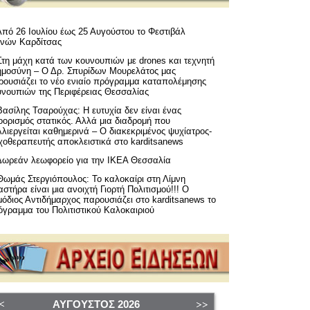
Από 26 Ιουλίου έως 25 Αυγούστου το Φεστιβάλ
μνών Καρδίτσας
Στη μάχη κατά των κουνουπιών με drones και τεχνητή
ημοσύνη – Ο Δρ. Σπυρίδων Μουρελάτος μας
ρουσιάζει το νέο ενιαίο πρόγραμμα καταπολέμησης
υνουπιών της Περιφέρειας Θεσσαλίας
Βασίλης Τσαρούχας: Η ευτυχία δεν είναι ένας
ορισμός στατικός. Αλλά μια διαδρομή που
λιεργείται καθημερινά – Ο διακεκριμένος ψυχίατρος-
χοθεραπευτής αποκλειστικά στο karditsanews
Δωρεάν λεωφορείο για την ΙΚΕΑ Θεσσαλία
Θωμάς Στεργιόπουλος: Το καλοκαίρι στη Λίμνη
στήρα είναι μια ανοιχτή Γιορτή Πολιτισμού!!! Ο
όδιος Αντιδήμαρχος παρουσιάζει στο karditsanews το
όγραμμα του Πολιτιστικού Καλοκαιριού
ΑΎΓΟΥΣΤΟΣ
2026