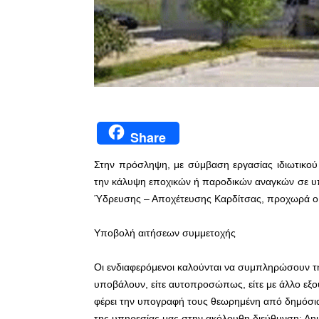
Share
Στην πρόσληψη, με σύμβαση εργασίας ιδιωτικού 
την κάλυψη εποχικών ή παροδικών αναγκών σε υπ
Ύδρευσης – Αποχέτευσης Καρδίτσας, προχωρά ο
Υποβολή αιτήσεων συμμετοχής
Οι ενδιαφερόμενοι καλούνται να συμπληρώσουν τ
υποβάλουν, είτε αυτοπροσώπως, είτε με άλλο ε
φέρει την υπογραφή τους θεωρημένη από δημόσια 
της υπηρεσίας μας στην ακόλουθη διεύθυνση: Δη