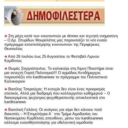
Στη μάχη κατά των κουνουπιών με drones και τεχνητή νοημοσύνη
– Ο Δρ. Σπυρίδων Μουρελάτος μας παρουσιάζει το νέο ενιαίο
πρόγραμμα καταπολέμησης κουνουπιών της Περιφέρειας
Θεσσαλίας
Από 26 Ιουλίου έως 25 Αυγούστου το Φεστιβάλ Λιμνών
Καρδίτσας
Θωμάς Στεργιόπουλος: Το καλοκαίρι στη Λίμνη Πλαστήρα είναι
μια ανοιχτή Γιορτή Πολιτισμού!!! Ο αρμόδιος Αντιδήμαρχος
παρουσιάζει στο karditsanews το πρόγραμμα του Πολιτιστικού
Καλοκαιριού
Βασίλης Τσαρούχας: Η ευτυχία δεν είναι ένας προορισμός
στατικός. Αλλά μια διαδρομή που καλλιεργείται καθημερινά – Ο
διακεκριμένος ψυχίατρος-ψυχοθεραπευτής αποκλειστικά στο
karditsanews
Βασιλική Γαλάνη: Οι ανάγκες για αίμα δεν κάνουν ποτέ
διακοπές – Η Επιμελήτρια Α ΄ στο Τμήμα Αιμοδοσίας του
Νοσοκομείου Καρδίτσας απευθύνει, μέσω του karditsanews
κάλεσμα ευαισθητοποίησης για εθελοντική αιμοδοσία