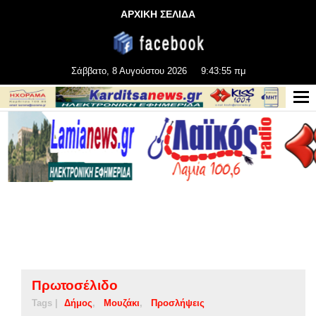
ΑΡΧΙΚΗ ΣΕΛΙΔΑ
Σάββατο, 8 Αυγούστου 2026
9:43:56 πμ
Πρωτοσέλιδο
Tags |
Δήμος
Μουζάκι
Προσλήψεις