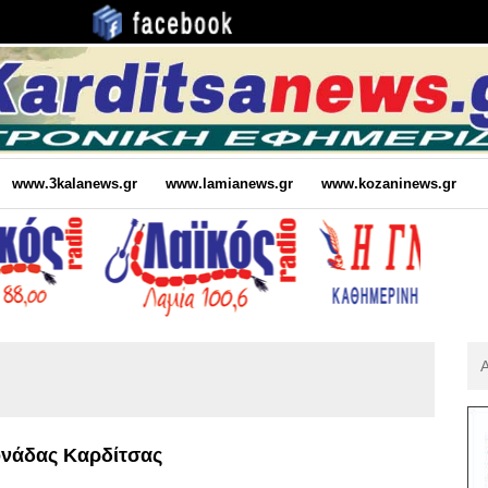
www.3kalanews.gr
www.lamianews.gr
www.kozaninews.gr
Αν
Για
:
ονάδας Καρδίτσας