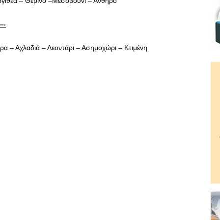
γιθέα – Θερινό –Μεσοβούνι – Ανθηρό
—-
α – Αχλαδιά – Λεοντάρι – Ασημοχώρι – Κτιμένη