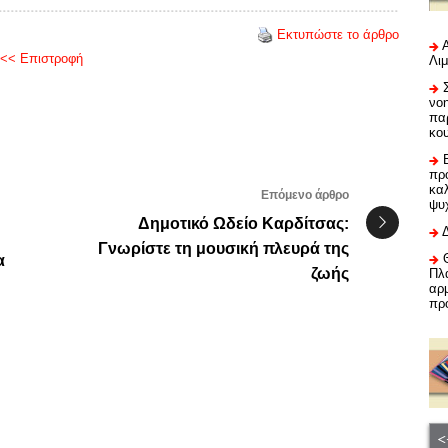
Εκτυπώστε το άρθρο
<< Επιστροφή
Λι
νο
πα
κο
προ
καλ
Επόμενο άρθρο
ψυ
Δημοτικό Ωδείο Καρδίτσας:
Γνωρίστε τη μουσική πλευρά της
α
ζωής
Πλα
αρμ
πρ