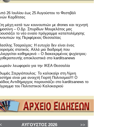
Από 26 Ιουλίου έως 25 Αυγούστου το Φεστιβάλ
μνών Καρδίτσας
Στη μάχη κατά των κουνουπιών με drones και τεχνητή
ημοσύνη – Ο Δρ. Σπυρίδων Μουρελάτος μας
ρουσιάζει το νέο ενιαίο πρόγραμμα καταπολέμησης
υνουπιών της Περιφέρειας Θεσσαλίας
Βασίλης Τσαρούχας: Η ευτυχία δεν είναι ένας
ορισμός στατικός. Αλλά μια διαδρομή που
λιεργείται καθημερινά – Ο διακεκριμένος ψυχίατρος-
χοθεραπευτής αποκλειστικά στο karditsanews
Δωρεάν λεωφορείο για την ΙΚΕΑ Θεσσαλία
Θωμάς Στεργιόπουλος: Το καλοκαίρι στη Λίμνη
στήρα είναι μια ανοιχτή Γιορτή Πολιτισμού!!! Ο
όδιος Αντιδήμαρχος παρουσιάζει στο karditsanews το
όγραμμα του Πολιτιστικού Καλοκαιριού
ΑΎΓΟΥΣΤΟΣ
2026