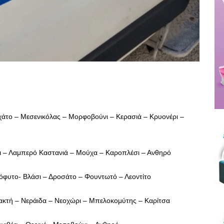
άτο –
Μεσενικόλας – Μορφοβούνι – Κερασιά – Κρυονέρι –
 – Λαμπερό Καστανιά – Μούχα – Καροπλέσι – Ανθηρό
όφυτο- Βλάσι – Δροσάτο – Φουντωτό – Λεοντίτο
τή – Νεράιδα – Νεοχώρι – Μπελοκομύτης – Καρίτσα