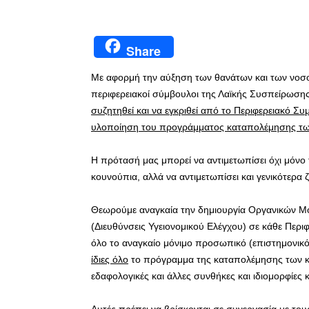
Share
Με αφορμή την αύξηση των θανάτων και των νοσού
περιφερειακοί σύμβουλοι της Λαϊκής Συσπείρωσ
συζητηθεί και να εγκριθεί από το Περιφερειακό Συ
υλοποίηση του προγράμματος καταπολέμησης τω
Η πρότασή μας μπορεί να αντιμετωπίσει όχι μόν
κουνούπια, αλλά να αντιμετωπίσει και γενικότερα
Θεωρούμε αναγκαία την δημιουργία Οργανικών Μο
(Διευθύνσεις Υγειονομικού Ελέγχου) σε κάθε Περι
όλο το αναγκαίο μόνιμο προσωπικό (επιστημονικό, 
ίδιες όλο
το πρόγραμμα της καταπολέμησης των κο
εδαφολογικές και άλλες συνθήκες και ιδιομορφίες 
Αυτές πρέπει να βρίσκονται σε συνεργασία με του