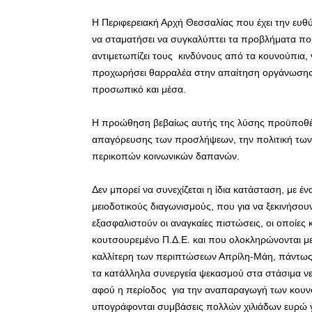
Η Περιφερειακή Αρχή Θεσσαλίας που έχει την ευ
να σταματήσει να συγκαλύπτει τα προβλήματα που
αντιμετωπίζει τους κινδύνους από τα κουνούπια, ν
προχωρήσει θαρραλέα στην απαίτηση οργάνωσης
προσωπικό και μέσα.
Η προώθηση βεβαίως αυτής της λύσης προϋποθέτε
απαγόρευσης των προσλήψεων, την πολιτική των
περικοπών κοινωνικών δαπανών.
Δεν μπορεί να συνεχίζεται η ίδια κατάσταση, με έν
μειοδοτικούς διαγωνισμούς, που για να ξεκινήσου
εξασφαλιστούν οι αναγκαίες πιστώσεις, οι οποίες
κουτσουρεμένο Π.Δ.Ε. και που ολοκληρώνονται μ
καλλίτερη των περιπτώσεων Απρίλη-Μάη, πάντως
τα κατάλληλα συνεργεία ψεκασμού στα στάσιμα ν
αφού η περίοδος για την αναπαραγωγή των κουνου
υπογράφονται συμβάσεις πολλών χιλιάδων ευρώ γι