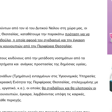
ντων από τον ιό του Δυτικού Νείλου στη χώρα μας, οι
ης Θεσσαλίας, καταθέτουμε την παρακάτω
πρόταση για να
μβούλιο, η οποία αφορά τον σχεδιασμό και την έγκαιρη
ν κουνουπιών από την Περιφέρεια Θεσσαλίας
.
ο τους κινδύνους από την μετάδοση νοσημάτων από τα
 ζητήματα και ανάγκες προστασίας της δημόσιας υγείας
.
νάδων (Τμημάτων) ενταγμένων στις Υγειονομικές Υπηρεσίες
φερειακή Ενότητα της Περιφέρειας Θεσσαλίας, στελεχωμένης με
εργατικό, κ.α.), οι οποίες
θα σχεδιάζουν και θα υλοποιούν οι
υνουπιών, έγκαιρα, λαμβάνοντας υπόψη τις καιρικές,
κάθε περιοχής.
ς επιστημονικούς φορείς της περιοχής και της χώρας που