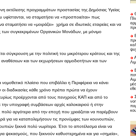
θύνη εκτέλεσης προγραμμάτων προστασίας της Δημόσιας Υγείας
 υφίστανται, να σταματήσει να «προσποιείται» πως
Πλα
αρμ
α σταματήσει να «μοιράζει» χρήμα σε ιδιωτικές εταιρείες και να
πρ
 των συγκεκριμένων Οργανικών Μονάδων, με μόνιμο
προ
καλ
ψυ
ι σύγκρουση με την πολιτική του μικρότερου κράτους και της
 αναθέσεων και των εκχωρήσεων αρμοδιοτήτων και των
Λι
ποτ
Αι
α νομοθετικό πλαίσιο που επιβάλλει η Περιφέρεια να κάνει
μέ
εθε
ν οι διαδικασίες κάθε χρόνο πρέπει πρώτα να έχουν
 κυρίως προέρχονται από τους πενιχρούς ΚΑΠ και από το
νο
ε την υπογραφή συμβάσεων αρχές καλοκαιριού ή στην
πα
κο
 πολύ αργότερα από την εποχή που χρειάζεται να παρέμβουν
ερά για να καταπολεμήσουν τις προνύμφες των κουνουπιών,
πιών ξεκινά πολύ νωρίτερα. Έτσι το αποτέλεσμα είναι να
α ψεκασμούς, που ξεκινούν καθυστερημένα και για «σημεία»,