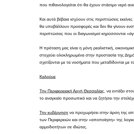
που πιθανολογείται ότι θα έχουν στάσιμο νερό ανε
Και αυτά βέβαια ισχύουν στις περιπτώσεις εκείνες 
θα υποβάλλουν προσφορές και δεν θα γίνουν ενστ
περιπτώσεις που οι διαγωνισμοί κηρύσσονται «ά
Η πρόταση μας είναι η μόνη ρεαλιστική, οικονομι
στοχεύει ολοκληρωμένα στην προστασία της Δημό
σχετίζονται με τα νοσήματα που μεταδίδονται με 
Καλούμε
Την Περιφερειακή Αρχή Θεσσαλίας
, να εντάξει στ
το αναγκαίο προσωπικό και να ζητήσει την στελέχ
Την κυβέρνηση
να προχωρήσει στην άρση της απ
των Περιφερειών και στην «αποποίηση» της λογικ
αρμοδιοτήτων σε ιδιώτες.