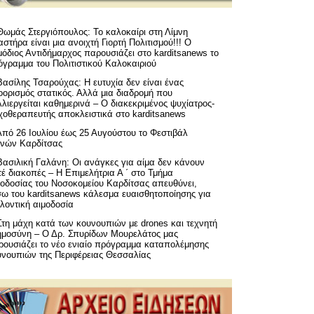
Θωμάς Στεργιόπουλος: Το καλοκαίρι στη Λίμνη
στήρα είναι μια ανοιχτή Γιορτή Πολιτισμού!!! Ο
όδιος Αντιδήμαρχος παρουσιάζει στο karditsanews το
όγραμμα του Πολιτιστικού Καλοκαιριού
Βασίλης Τσαρούχας: Η ευτυχία δεν είναι ένας
ορισμός στατικός. Αλλά μια διαδρομή που
λιεργείται καθημερινά – Ο διακεκριμένος ψυχίατρος-
χοθεραπευτής αποκλειστικά στο karditsanews
Από 26 Ιουλίου έως 25 Αυγούστου το Φεστιβάλ
μνών Καρδίτσας
Βασιλική Γαλάνη: Οι ανάγκες για αίμα δεν κάνουν
έ διακοπές – Η Επιμελήτρια Α ΄ στο Τμήμα
μοδοσίας του Νοσοκομείου Καρδίτσας απευθύνει,
σω του karditsanews κάλεσμα ευαισθητοποίησης για
λοντική αιμοδοσία
Στη μάχη κατά των κουνουπιών με drones και τεχνητή
ημοσύνη – Ο Δρ. Σπυρίδων Μουρελάτος μας
ρουσιάζει το νέο ενιαίο πρόγραμμα καταπολέμησης
υνουπιών της Περιφέρειας Θεσσαλίας