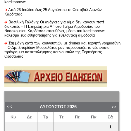
karditsanews
Από 26 Ιουλίου έως 25 Αυγούστου το Φεστιβάλ Λιμνών
Καρδίτσας
Βασιλική Γαλάνη: Οι ανάγκες για αίμα δεν κάνουν ποτέ
διακοπές – Η Επιμελήτρια Α ΄ στο Τμήμα Αιμοδοσίας του
Νοσοκομείου Καρδίτσας απευθύνει, μέσω του karditsanews
κάλεσμα ευαισθητοποίησης για εθελοντική αιμοδοσία
Στη μάχη κατά των κουνουπιών με drones και τεχνητή νοημοσύνη
– Ο Δρ. Σπυρίδων Μουρελάτος μας παρουσιάζει το νέο ενιαίο
πρόγραμμα καταπολέμησης κουνουπιών της Περιφέρειας
Θεσσαλίας
ΑΎΓΟΥΣΤΟΣ
2026
Κυ
Δε
Τρ
Τε
Πέ
Πα
Σά
1