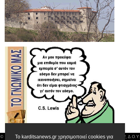
Το karditsanews.gr χρησιμοποιεί cookies για
© Karditsa News | Διακριτικός Τίτλος: Orion Media, ΑΦΜ: 043750542, Δ.Ο.Υ: