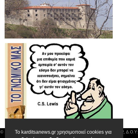
Το karditsanews.gr χρησιμοποιεί cookies για
© Karditsa News | Διακριτικός Τίτλος: Orion Media, ΑΦΜ: 043750542, Δ.Ο.Υ: