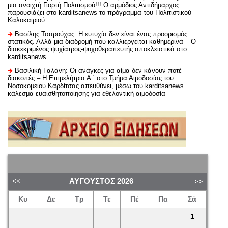
μια ανοιχτή Γιορτή Πολιτισμού!!! Ο αρμόδιος Αντιδήμαρχος
παρουσιάζει στο karditsanews το πρόγραμμα του Πολιτιστικού
Καλοκαιριού
Βασίλης Τσαρούχας: Η ευτυχία δεν είναι ένας προορισμός
στατικός. Αλλά μια διαδρομή που καλλιεργείται καθημερινά – Ο
διακεκριμένος ψυχίατρος-ψυχοθεραπευτής αποκλειστικά στο
karditsanews
Βασιλική Γαλάνη: Οι ανάγκες για αίμα δεν κάνουν ποτέ
διακοπές – Η Επιμελήτρια Α ΄ στο Τμήμα Αιμοδοσίας του
Νοσοκομείου Καρδίτσας απευθύνει, μέσω του karditsanews
κάλεσμα ευαισθητοποίησης για εθελοντική αιμοδοσία
ΑΎΓΟΥΣΤΟΣ
2026
Κυ
Δε
Τρ
Τε
Πέ
Πα
Σά
1