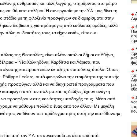
 ευθύνης ανθρωπιάς και αλληλεγγύης, στηρίζοντας στο μέτρο
 και θύματα πολέμου.Η συνεργασία με την Υ.Α. μας δίνει τη
ο στάδιο με τη φιλοξενία προσφύγων σε διαμερίσματα στην
Λι
νθηκών διαβίωσης για πρόσφυγες από ευάλωτες ομάδες, αλλά
Πλα
 πόλη οι ιδιοκτήτες τους τα είχαν κενά», είπε ο κ.
αρμ
πρ
προ
όλεις της Θεσσαλίας, είναι πλέον οκτώ οι δήμοι σε Αθήνα,
καλ
δέλφεια – Νέα Χαλκηδόνα, Καρδίτσα και Λάρισα, που
ψυ
στέγασης και προοπτικών ένταξης σε αιτούντες άσυλο. Όπως
ποτ
 Philippe Leclerc, αυτό φανερώνει την ετοιμότητα της τοπικής
Αι
οχής προσφύγων αλλά και να διαχειριστεί προγράμματα που
μέ
εθε
καταφύγιο από τον πόλεμο και τις διώξεις, έχουν ανάγκη
ι να προσφέρουν στις κοινότητες υποδοχής τους. Μέσα από
νο
έχουμε να μάθουμε πολλά ο ένας από τον άλλον. Με μεγάλη
πα
κο
ινότητες να δίνουν το παράδειγμα προς αυτή την κατεύθυνση»,
ίται από την Υ.Α. σε συνεργασία με μία σειρά από