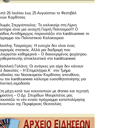
Από 26 Ιουλίου έως 25 Αυγούστου το Φεστιβάλ
μνών Καρδίτσας
Θωμάς Στεργιόπουλος: Το καλοκαίρι στη Λίμνη
στήρα είναι μια ανοιχτή Γιορτή Πολιτισμού!!! Ο
όδιος Αντιδήμαρχος παρουσιάζει στο karditsanews το
όγραμμα του Πολιτιστικού Καλοκαιριού
Βασίλης Τσαρούχας: Η ευτυχία δεν είναι ένας
ορισμός στατικός. Αλλά μια διαδρομή που
λιεργείται καθημερινά – Ο διακεκριμένος ψυχίατρος-
χοθεραπευτής αποκλειστικά στο karditsanews
Βασιλική Γαλάνη: Οι ανάγκες για αίμα δεν κάνουν
έ διακοπές – Η Επιμελήτρια Α ΄ στο Τμήμα
μοδοσίας του Νοσοκομείου Καρδίτσας απευθύνει,
σω του karditsanews κάλεσμα ευαισθητοποίησης για
λοντική αιμοδοσία
Στη μάχη κατά των κουνουπιών με drones και τεχνητή
ημοσύνη – Ο Δρ. Σπυρίδων Μουρελάτος μας
ρουσιάζει το νέο ενιαίο πρόγραμμα καταπολέμησης
υνουπιών της Περιφέρειας Θεσσαλίας