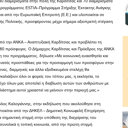
0 διαμερίσματα στην πόλη της Καρδίτσας και 70 διαμερίσματα
υ προγράμματος ESTIA–Πρόγραμμα Στήριξης Έκτακτης Ανάγκης
ται από την Ευρωπαϊκή Επιτροπή (Ε.Ε.) και υλοποιείται σε
κής Πολιτικής, προσφέροντας μέχρι σήμερα αξιοπρεπή στέγαση
πό την ΑΝΚΑ – Αναπτυξιακή Καρδίτσας και προβλέπει τη
 180 πρόσφυγες. Ο Δήμαρχος Καρδίτσας και Πρόεδρος της ΑΝΚΑ
ξη του προγράμματος, δήλωσε:«Με κοινωνική ευαισθησία και
 δυνατές προσπάθειες για την προσαρμογή των προσφύγων στην
νες, διερμηνείς και άλλα εξειδικευμένα στελέχη θα
λιάζουν όλοι οι φορείς του τόπου μας, η εκκλησία, το
.Στόχο όλων μας αποτελεί η διαβίωση αυτών των ανθρώπων με
διάστημα αυτοί χρειαστεί να μείνουν στην περιοχή μας.»
τολος Καλογιάννης, στην εκδήλωση που ακολούθησε στη
ποιείται από την ΔΗΚΕΛ – Δημοτική Κοινωφελή Επιχείρηση
α σημαντική στιγμή στην υπόθεση της διαχείρισης του
συνολικά η τοπική κοινωνία, από την πρώτη στιγμή