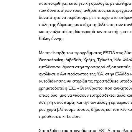
ανταποκρίθηκε, κατά γενική ομολογία, με αίσθημα
των δυνατοτήτων τους, ανθρώπους κατατρεγμένους
δυνατότητα να περάσουμε με επιτυχία στο επόμεν
πόλη της Λάρισας, με στόχο τη βελτίωση των συ
και την αξιοποίηση διαμερισμάτων που σήμερα στην
Καλογιάννης.
Με την έναρξη του προγράμματος ESTIA στις δύο π
Θεσσαλονίκη, Λιβαδειά, Κρήτη, Τρίκαλα, Νέα Φιλα
εμπλέκονται άμεσα στην προσφορά αξιοπρεπούς 
σχολίασε ο Αντιπρόσωπος της Υ.Α. στην Ελλάδα κ.
αυτοδιοίκησης να στηρίξει τις προσπάθειες υποδ
χρηματοδοτεί η Ε.Ε. «Οι άνθρωποι που αναζητούν 
όπως όλοι μας να νιώσουν ευπρόσδεκτοι αλλά κα
αυτή τη συνύπαρξη και την ανταλλαγή εμπειριών 
μας χαρά βλέπουμε τόσους δήμους και τοπικές κο
πρόσθεσε ο κ. Leclerc.
Στο πλαίσιο του προγράμματος ESTIA, που υλοποιε