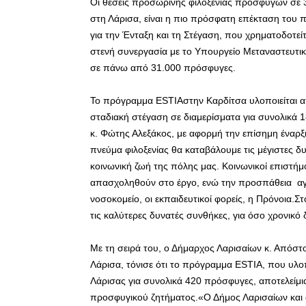
Οι θέσεις προσωρινής φιλοξενίας προσφύγων σε 3
στη Λάρισα, είναι η πιο πρόσφατη επέκταση το
για την Ένταξη και τη Στέγαση, που χρηματοδοτεί
στενή συνεργασία με το Υπουργείο Μεταναστευτι
σε πάνω από 31.000 πρόσφυγες.
Το πρόγραμμα ESTIAστην Καρδίτσα υλοποιείται α
σταδιακή στέγαση σε διαμερίσματα για συνολικά
κ. Φώτης Αλεξάκος, με αφορμή την επίσημη έναρ
πνεύμα φιλοξενίας θα καταβάλουμε τις μέγιστες
κοινωνική ζωή της πόλης μας. Κοινωνικοί επιστήμο
απασχοληθούν στο έργο, ενώ την προσπάθεια αγκα
νοσοκομείο, οι εκπαιδευτικοί φορείς, η Πρόνοια
τις καλύτερες δυνατές συνθήκες, για όσο χρονικό 
Με τη σειρά του, ο Δήμαρχος Λαρισαίων κ. Απόσ
Λάρισα, τόνισε ότι το πρόγραμμα ESTIA, που υλο
Λάρισας για συνολικά 420 πρόσφυγες, αποτελείμι
προσφυγικού ζητήματος.«Ο Δήμος Λαρισαίων και 