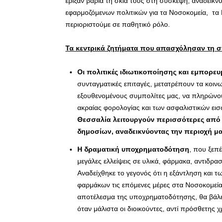
έριξαν βαριά τη σκιά τους στη σύσκεψη, αναδεικν
εφαρμοζόμενων πολιτικών για τα Νοσοκομεία, τα Κ
περιοριστούμε σε παθητικό ρόλο.
Τα κεντρικά ζητήματα που απασχόλησαν τη 
Οι πολιτικές ιδιωτικοποίησης και εμπορε
συνταγματικές επιταγές, μετατρέπουν τα κοιν
εξουθενομένους συμπολίτες μας, να πληρώνο
ακραίας φορολογίας και των ασφαλιστικών εισ
Θεσσαλία λειτουργούν περισσότερες από 30
δημοσίων, αναδεικνύοντας την περιοχή μ
Η δραματική υποχρηματοδότηση
, που ξεπέ
μεγάλες ελλείψεις σε υλικά, φάρμακα, αντιδρα
Αναδείχθηκε το γεγονός ότι η εξάντληση και τ
φαρμάκων τις επόμενες μέρες στα Νοσοκομεία
αποτέλεσμα της υποχρηματοδότησης, θα βάλει 
όταν μάλιστα οι διοικούντες, αντί πρόσθετης