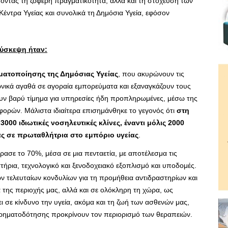
ύοντας τη ζοφερή πραγματικότητα, αλλά και τη στόχευση των
έντρα Υγείας και συνολικά τη Δημόσια Υγεία, εφόσον
σύσκεψη ήταν:
υματοποίησης της Δημόσιας Υγείας
, που ακυρώνουν τις
ωνικά αγαθά σε αγοραία εμπορεύματα και εξαναγκάζουν τους
υν βαρύ τίμημα για υπηρεσίες ήδη προπληρωμένες, μέσω της
φορών. Μάλιστα ιδιαίτερα επισημάνθηκε το γεγονός ότι
στη
00 ιδιωτικές νοσηλευτικές κλίνες, έναντι μόλις 2000
ας σε πρωταθλήτρια στο εμπόριο υγείας
.
ρασε το 70%, μέσα σε μια πενταετία, με αποτέλεσμα τις
στήρια, τεχνολογικό και ξενοδοχειακό εξοπλισμό και υποδομές.
ων τελευταίων κονδυλίων για τη προμήθεια αντιδραστηρίων και
 της περιοχής μας, αλλά και σε ολόκληρη τη χώρα, ως
σε κίνδυνο την υγεία, ακόμα και τη ζωή των ασθενών μας,
 χρηματοδότησης προκρίνουν τον περιορισμό των θεραπειών.