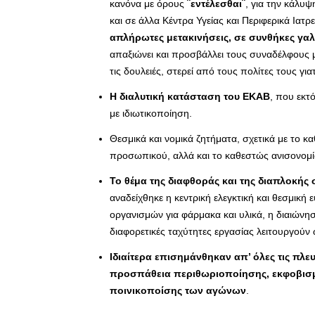
κανόνα με όρους
¨εντέλεσθαι¨
, για την κάλυψ
και σε άλλα Κέντρα Υγείας και Περιφερικά Ιατρε
απλήρωτες μετακινήσεις, σε συνθήκες γα
απαξιώνει και προσβάλλει τους συναδέλφους μ
τις δουλειές, στερεί από τους πολίτες τους γι
Η διαλυτική κατάσταση του ΕΚΑΒ
, που εκτ
με ιδιωτικοποίηση.
Θεσμικά και νομικά ζητήματα, σχετικά με το κ
προσωπικού, αλλά και το καθεστώς ανισονομία
Το θέμα της διαφθοράς και της διαπλοκής
αναδείχθηκε η κεντρική ελεγκτική και θεσμική
οργανισμών για φάρμακα και υλικά, η διαιών
διαφορετικές ταχύτητες εργασίας λειτουργούν
Ιδιαίτερα επισημάνθηκαν απ’ όλες τις πλευ
προσπάθεια περιθωριοποίησης, εκφοβισμ
ποινικοποίσης των αγώνων
.