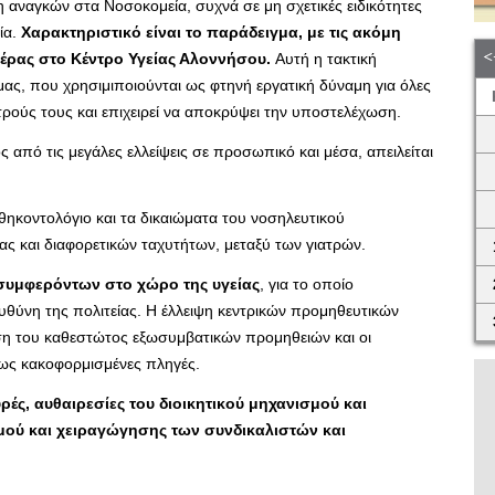
η αναγκών στα Νοσοκομεία, συχνά σε μη σχετικές ειδικότητες
ία.
Χαρακτηριστικό είναι το παράδειγμα, με τις ακόμη
λέρας στο Κέντρο Υγείας Αλοννήσου.
Αυτή η τακτική
ας, που χρησιμιποιούνται ως φτηνή εργατική δύναμη για όλες
ατρούς τους και επιχειρεί να αποκρύψει την υποστελέχωση.
ός από τις μεγάλες ελλείψεις σε προσωπικό και μέσα, απειλείται
αθηκοντολόγιο και τα δικαιώματα του νοσηλευτικού
ς και διαφορετικών ταχυτήτων, μεταξύ των γιατρών.
 συμφερόντων στο χώρο της υγείας
, για το οποίο
 ευθύνη της πολιτείας. Η έλλειψη κεντρικών προμηθευτικών
ηση του καθεστώτος εξωσυμβατικών προμηθειών και οι
 ως κακοφορμισμένες πληγές.
ρές, αυθαιρεσίες του διοικητικού μηχανισμού και
ού και χειραγώγησης των συνδικαλιστών και