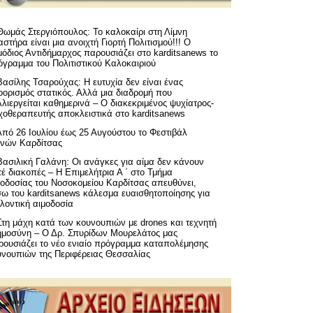
Θωμάς Στεργιόπουλος: Το καλοκαίρι στη Λίμνη
στήρα είναι μια ανοιχτή Γιορτή Πολιτισμού!!! Ο
όδιος Αντιδήμαρχος παρουσιάζει στο karditsanews το
όγραμμα του Πολιτιστικού Καλοκαιριού
Βασίλης Τσαρούχας: Η ευτυχία δεν είναι ένας
ορισμός στατικός. Αλλά μια διαδρομή που
λιεργείται καθημερινά – Ο διακεκριμένος ψυχίατρος-
χοθεραπευτής αποκλειστικά στο karditsanews
Από 26 Ιουλίου έως 25 Αυγούστου το Φεστιβάλ
μνών Καρδίτσας
Βασιλική Γαλάνη: Οι ανάγκες για αίμα δεν κάνουν
έ διακοπές – Η Επιμελήτρια Α ΄ στο Τμήμα
μοδοσίας του Νοσοκομείου Καρδίτσας απευθύνει,
σω του karditsanews κάλεσμα ευαισθητοποίησης για
λοντική αιμοδοσία
Στη μάχη κατά των κουνουπιών με drones και τεχνητή
ημοσύνη – Ο Δρ. Σπυρίδων Μουρελάτος μας
ρουσιάζει το νέο ενιαίο πρόγραμμα καταπολέμησης
υνουπιών της Περιφέρειας Θεσσαλίας