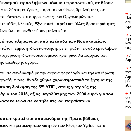
ηδενισμού, προσλήψεων μόνιμου προσωπικού, σε θέσεις
στο Σύστημα Υγείας, παρά τα αντιθέτως θρυλούμενα, σε
διασυνδέσεων και συρρίκνωσης των Οργανισμών των
Πλα
αρμ
ντάδες Κλινικές, Εξωτερικά Ιατρεία και άλλες δραστηριότητες.
πρ
ινικών που κινδυνεύουν με λουκέτο.
προ
κού που πληρώνεται από τα έσοδα των Νοσοκομείων,
καλ
ψυ
λιτών
, η έμμεση ιδιωτικοποίηση, με τη μαζική είσοδο εργολάβων
ατοχύρωση ιδιωτικοοικονομικών κριτηρίων λειτουργίας των
Λι
ης ελεύθερης αγοράς.
ποτ
που σε συνδυασμό με την ακραία φορολογία και την απλήρωτη
Αι
 εργαζόμενους.
Αναδείχθηκε χαρακτηριστικά το ζήτημα της
μέ
εθε
ης
 τη διοίκηση της 5
Υ.ΠΕ., στους γιατρούς της
ριο του 2015, αξίας μεγαλύτερης των 2000 ευρώ για τον
νο
ν Νοσοκομείων σε νοσηλευτές και παραϊατρικό
πα
κο
που επικρατεί στα απομεινάρια της Πρωτοβάθμιας
εων και μετακινήσεων γιατρών των Κέντρων Υγείας, κατά