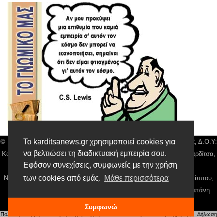
Το karditsanews.gr χρησιμοποιεί cookies για
© Karditsa News | Διακριτικός Τίτλος: Orion Media, ΑΦΜ: 043750542, Δ.Ο.Υ:
να βελτιώσει τη διαδικτυακή εμπειρία σου.
Καρδίτσας, Αρ. Γεμή: 018804431000, Δ/νση: Διάκου 10 τ.κ 43132 Καρδίτσα,
Εφόσον συνεχίσεις, συμφωνείς με την χρήση
Τηλ: 24410 42500, email:
news@karditsanews.gr.
των cookies από εμάς.
Μάθε περισσότερα
Νόμιμος Εκπρόσωπος, Ιδιοκτήτης και Διαχειριστής: Παναγιώτης Φιλίππου,
Διευθύντρια: Γιαννουσά Βασιλική, Διευθύντιρα Σύνταξης: Μπαλαμπάνη
Βασιλική. Δικαιούχος domain name Παναγιώτης Φιλίππου
Συμφωνώ
Πολιτική απορρήτου
|
Αίτηση Διαχείρισης Προσωπικών Δεδομένων
|
Όροι χρήσης
| |
Δήλωση