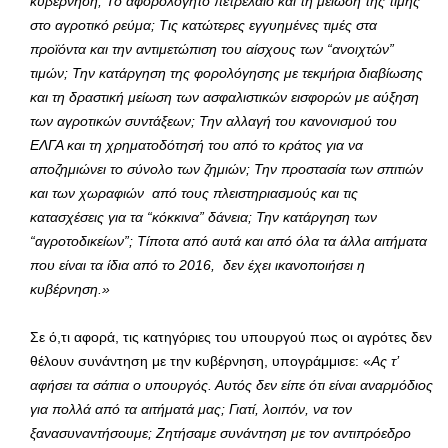
κυβέρνηση; Το αφορολόγητο πετρέλαιο και τη μείωση της τιμής
στο αγροτικό ρεύμα; Τις κατώτερες εγγυημένες τιμές στα
προϊόντα και την αντιμετώπιση του αίσχους των “ανοιχτών”
τιμών; Την κατάργηση της φορολόγησης με τεκμήρια διαβίωσης
και τη δραστική μείωση των ασφαλιστικών εισφορών με αύξηση
των αγροτικών συντάξεων; Την αλλαγή του κανονισμού του
ΕΛΓΑ και τη χρηματοδότησή του από το κράτος για να
αποζημιώνει το σύνολο των ζημιών; Την προστασία των σπιτιών
και των χωραφιών από τους πλειστηριασμούς και τις
κατασχέσεις για τα “κόκκινα” δάνεια; Την κατάργηση των
“αγροτοδικείων”; Τίποτα από αυτά και από όλα τα άλλα αιτήματα
που είναι τα ίδια από το 2016, δεν έχει ικανοποιήσει η
κυβέρνηση.»
Σε ό,τι αφορά, τις κατηγόριες του υπουργού πως οι αγρότες δεν
θέλουν συνάντηση με την κυβέρνηση, υπογράμμισε: «
Ας τ’
αφήσει τα σάπια ο υπουργός. Αυτός δεν είπε ότι είναι αναρμόδιος
για πολλά από τα αιτήματά μας; Γιατί, λοιπόν, να τον
ξανασυναντήσουμε; Ζητήσαμε συνάντηση με τον αντιπρόεδρο