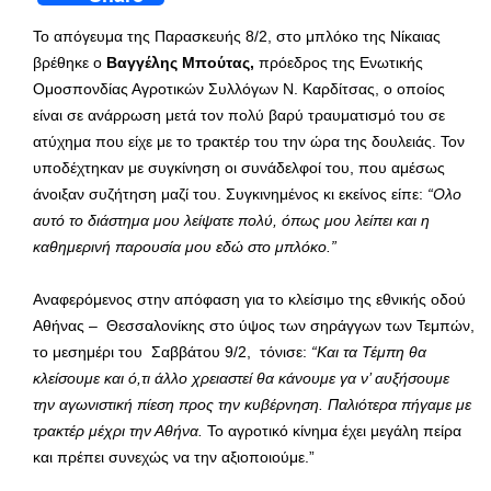
Το απόγευμα της Παρασκευής 8/2, στο μπλόκο της Νίκαιας
βρέθηκε o
Βαγγέλης Μπούτας,
πρόεδρος της Ενωτικής
Ομοσπονδίας Αγροτικών Συλλόγων Ν. Καρδίτσας, ο οποίος
είναι σε ανάρρωση μετά τον πολύ βαρύ τραυματισμό του σε
ατύχημα που είχε με το τρακτέρ του την ώρα της δουλειάς. Τον
υποδέχτηκαν με συγκίνηση οι συνάδελφοί του, που αμέσως
άνοιξαν συζήτηση μαζί του. Συγκινημένος κι εκείνος είπε:
“Ολο
αυτό το διάστημα μου λείψατε πολύ, όπως μου λείπει και η
καθημερινή παρουσία μου εδώ στο μπλόκο.”
Αναφερόμενος στην απόφαση για το κλείσιμο της εθνικής οδού
Αθήνας – Θεσσαλονίκης στο ύψος των σηράγγων των Τεμπών,
το μεσημέρι του Σαββάτου 9/2, τόνισε:
“Και τα Τέμπη θα
κλείσουμε και ό,τι άλλο χρειαστεί θα κάνουμε γα ν’ αυξήσουμε
την αγωνιστική πίεση προς την κυβέρνηση. Παλιότερα πήγαμε με
τρακτέρ μέχρι την Αθήνα.
Το αγροτικό κίνημα έχει μεγάλη πείρα
και πρέπει συνεχώς να την αξιοποιούμε.”