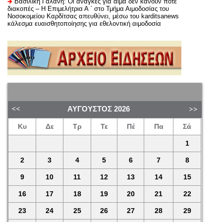
Βασιλική Γαλάνη: Οι ανάγκες για αίμα δεν κάνουν ποτέ
διακοπές – Η Επιμελήτρια Α ΄ στο Τμήμα Αιμοδοσίας του
Νοσοκομείου Καρδίτσας απευθύνει, μέσω του karditsanews
κάλεσμα ευαισθητοποίησης για εθελοντική αιμοδοσία
ΑΎΓΟΥΣΤΟΣ
2026
Κυ
Δε
Τρ
Τε
Πέ
Πα
Σά
1
2
3
4
5
6
7
8
9
10
11
12
13
14
15
16
17
18
19
20
21
22
23
24
25
26
27
28
29