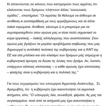
Κι απαντώντας σε κείνους που κατηγορούν τους αγρότες ότι
κλείνοντας τους δρόμους πλήττουν άλλες “κοινωνικές
ομάδες”, επεσήμανε: “
Οι αγρότες δε θέλουμε να έλθουμε σε
αντίθεση κι αντιπαράθεση με τους εργαζόμενους και τα άλλα
λαϊκά στρώματα. Αντίθετα, κάνουμε ό,τι μπορούμε για να
συμπαραταχθούν στον αγώνα μας κι είναι πολύ σημαντικό το
κύμα εργατικής – λαϊκής αλληλεγγύης που αναπτύσσεται. Στον
αγώνα μάς βγάζουν τα μεγάλα προβλήματα επιβίωσης που μας
δημιουργεί η αντιλαϊκή πολιτική της κυβέρνησης και η ΚΑΠ της
ΕΕ και στα μπλόκα και στο κλείσιμο των δρόμων μάς σπρώχνει η
κυβερνητική άρνηση να δώσει τις λύσεις που ζητάμε. Αν, λοιπόν,
υπάρχουν κάποιες επιπτώσεις – ο κάθε αγώνας έχει επιπτώσεις
– φταίχτης είναι η κυβέρνηση και η πολιτική της.”
Για τους ισχυρισμούς του υπουργού Αγροτικής Ανάπτυξης, Στ.
Αραχωβίτη, ότι η κυβέρνηση έχει ικανοποιήσει τα αγροτικά
αιτήματα, είπε:
“Ο υπουργός λέει, συνειδητά, ψέματα. Ας μας πει
συγκεκριμένα, ποιό από τα αιτήματά μας έχει ικανοποιήσει η