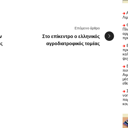
Λι
Επόμενο άρθρο
Πλα
αρμ
ν
Στο επίκεντρο ο ελληνικός
πρ
ας
αγροδιατροφικός τομέας
προ
καλ
ψυ
ποτ
Αι
μέ
εθε
νο
πα
κο