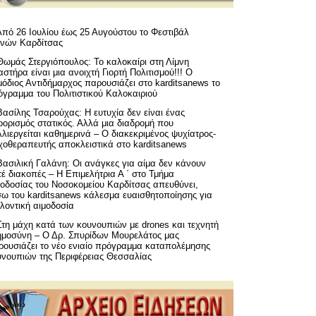
Από 26 Ιουλίου έως 25 Αυγούστου το Φεστιβάλ
μνών Καρδίτσας
Θωμάς Στεργιόπουλος: Το καλοκαίρι στη Λίμνη
στήρα είναι μια ανοιχτή Γιορτή Πολιτισμού!!! Ο
όδιος Αντιδήμαρχος παρουσιάζει στο karditsanews το
όγραμμα του Πολιτιστικού Καλοκαιριού
Βασίλης Τσαρούχας: Η ευτυχία δεν είναι ένας
ορισμός στατικός. Αλλά μια διαδρομή που
λιεργείται καθημερινά – Ο διακεκριμένος ψυχίατρος-
χοθεραπευτής αποκλειστικά στο karditsanews
Βασιλική Γαλάνη: Οι ανάγκες για αίμα δεν κάνουν
έ διακοπές – Η Επιμελήτρια Α ΄ στο Τμήμα
μοδοσίας του Νοσοκομείου Καρδίτσας απευθύνει,
σω του karditsanews κάλεσμα ευαισθητοποίησης για
λοντική αιμοδοσία
Στη μάχη κατά των κουνουπιών με drones και τεχνητή
ημοσύνη – Ο Δρ. Σπυρίδων Μουρελάτος μας
ρουσιάζει το νέο ενιαίο πρόγραμμα καταπολέμησης
υνουπιών της Περιφέρειας Θεσσαλίας