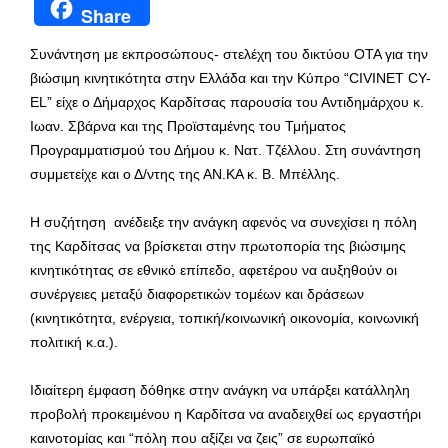
Share
Συνάντηση με εκπροσώπους- στελέχη του δικτύου ΟΤΑ για την
βιώσιμη κινητικότητα στην Ελλάδα και την Κύπρο “CIVINET CY-
EL” είχε ο Δήμαρχος Καρδίτσας παρουσία του Αντιδημάρχου κ.
Ιωαν. Σβάρνα και της Προϊσταμένης του Τμήματος
Προγραμματισμού του Δήμου κ. Νατ. Τζέλλου. Στη συνάντηση
συμμετείχε και ο Δ/ντης της ΑΝ.ΚΑ κ. Β. Μπέλλης.
Η συζήτηση ανέδειξε την ανάγκη αφενός να συνεχίσει η πόλη
της Καρδίτσας να βρίσκεται στην πρωτοπορία της βιώσιμης
κινητικότητας σε εθνικό επίπεδο, αφετέρου να αυξηθούν οι
συνέργειες μεταξύ διαφορετικών τομέων και δράσεων
(κινητικότητα, ενέργεια, τοπική/κοινωνική οικονομία, κοινωνική
πολιτική κ.α.).
Ιδιαίτερη έμφαση δόθηκε στην ανάγκη να υπάρξει κατάλληλη
προβολή προκειμένου η Καρδίτσα να αναδειχθεί ως εργαστήρι
καινοτομίας και “πόλη που αξίζει να ζεις” σε ευρωπαϊκό