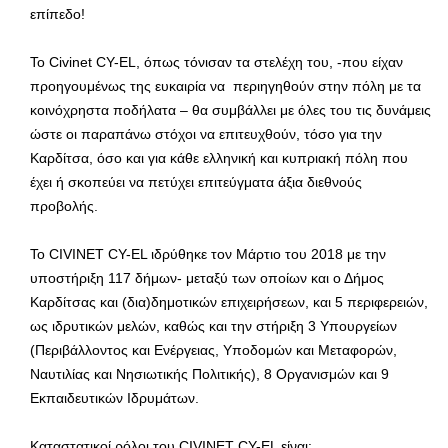
επίπεδο!
Το Civinet CY-EL, όπως τόνισαν τα στελέχη του, -που είχαν
προηγουμένως της ευκαιρία να περιηγηθούν στην πόλη με τα
κοινόχρηστα ποδήλατα – θα συμβάλλει με όλες του τις δυνάμεις
ώστε οι παραπάνω στόχοι να επιτευχθούν, τόσο για την
Καρδίτσα, όσο και για κάθε ελληνική και κυπριακή πόλη που
έχει ή σκοπεύει να πετύχει επιτεύγματα άξια διεθνούς
προβολής.
Το CIVINET CY-EL ιδρύθηκε τον Μάρτιο του 2018 με την
υποστήριξη 117 δήμων- μεταξύ των οποίων και ο Δήμος
Καρδίτσας και (δια)δημοτικών επιχειρήσεων, και 5 περιφερειών,
ως ιδρυτικών μελών, καθώς και την στήριξη 3 Υπουργείων
(Περιβάλλοντος και Ενέργειας, Υποδομών και Μεταφορών,
Ναυτιλίας και Νησιωτικής Πολιτικής), 8 Οργανισμών και 9
Εκπαιδευτικών Ιδρυμάτων.
Καταστατικοί ρόλοι του CIVINET CY-EL είναι: