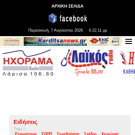
ΑΡΧΙΚΗ ΣΕΛΙΔΑ
Παρασκευή, 7 Αυγούστου 2026
6:22:12 μμ
Ειδήσεις
Tags |
Ετοιμότητα
ΣΟΠΠ
Συνεδρίαση
Σχέδιο
Χειμώνας