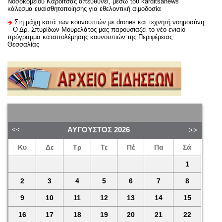
Νοσοκομείου Καρδίτσας απευθύνει, μέσω του karditsanews
κάλεσμα ευαισθητοποίησης για εθελοντική αιμοδοσία
Στη μάχη κατά των κουνουπιών με drones και τεχνητή νοημοσύνη
– Ο Δρ. Σπυρίδων Μουρελάτος μας παρουσιάζει το νέο ενιαίο
πρόγραμμα καταπολέμησης κουνουπιών της Περιφέρειας
Θεσσαλίας
ΑΎΓΟΥΣΤΟΣ
2026
Κυ
Δε
Τρ
Τε
Πέ
Πα
Σά
1
2
3
4
5
6
7
8
9
10
11
12
13
14
15
16
17
18
19
20
21
22