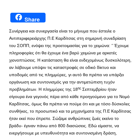
Share
Συνέργεια και συνεργασία είναι το μήνυμα που έστειλε ο
Αντιπεριφερειάρχης Π.Ε Καρδίτσας στη σημερινή συνεδρίαση
του ΣΟΠΠ, ενόψει της προετοιμασίας για το χειμώνα: ‘’ Έχουμε
πληροφορίες ότι θα έχουμε ένα βαρύ χειμώνα με αρκετές
χιονοπτώσεις. Η κατάσταση θα είναι ενδεχομένως δυσκολότερη,
αν λάβουμε υπόψιν τις καταστροφές σε οδικό δίκτυο και
υποδομές από τις πλημμύρες, γι αυτό θα πρέπει να υπάρξει
οργάνωση και συντονισμός για την αντιμετώπιση τυχόν
ης
προβλημάτων. Η πλημμύρες της 18
Σεπτεμβρίου ήταν
σίγουρα ένα γεγονός πέρα από κάθε προηγούμενο για το Νομό
Καρδίτσας, όμως θα πρέπει να πούμε ότι και με τόσο δύσκολες
συνθήκες, το προσωπικό και τα μηχανήματα της Π.Ε Καρδίτσας
ήταν εκεί που έπρεπε. Σώζαμε ανθρώπινες ζωές εκείνο το
βράδυ- έγιναν πάνω από 800 διασώσεις. Εδώ είμαστε, να
ενεργήσουμε με υπευθυνότητα και συντονισμένη δράση,