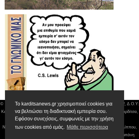
Το karditsanews.gr χρησιμοποιεί cookies για
© Karditsa News | Διακριτικός Τίτλος: Orion Media, ΑΦΜ: 043750542, Δ.Ο.Υ:
να βελτιώσει τη διαδικτυακή εμπειρία σου.
Καρδίτσας, Αρ. Γεμή: 018804431000, Δ/νση: Διάκου 10 τ.κ 43132 Καρδίτσα,
Εφόσον συνεχίσεις, συμφωνείς με την χρήση
Τηλ: 24410 42500, email:
news@karditsanews.gr.
των cookies από εμάς.
Μάθε περισσότερα
Νόμιμος Εκπρόσωπος, Ιδιοκτήτης και Διαχειριστής: Παναγιώτης Φιλίππου,
Διευθύντρια: Γιαννουσά Βασιλική, Διευθύντιρα Σύνταξης: Μπαλαμπάνη