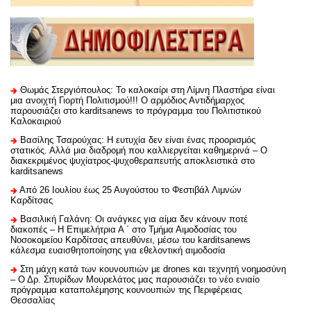
Θωμάς Στεργιόπουλος: Το καλοκαίρι στη Λίμνη Πλαστήρα είναι
μια ανοιχτή Γιορτή Πολιτισμού!!! Ο αρμόδιος Αντιδήμαρχος
παρουσιάζει στο karditsanews το πρόγραμμα του Πολιτιστικού
Καλοκαιριού
Βασίλης Τσαρούχας: Η ευτυχία δεν είναι ένας προορισμός
στατικός. Αλλά μια διαδρομή που καλλιεργείται καθημερινά – Ο
διακεκριμένος ψυχίατρος-ψυχοθεραπευτής αποκλειστικά στο
karditsanews
Από 26 Ιουλίου έως 25 Αυγούστου το Φεστιβάλ Λιμνών
Καρδίτσας
Βασιλική Γαλάνη: Οι ανάγκες για αίμα δεν κάνουν ποτέ
διακοπές – Η Επιμελήτρια Α ΄ στο Τμήμα Αιμοδοσίας του
Νοσοκομείου Καρδίτσας απευθύνει, μέσω του karditsanews
κάλεσμα ευαισθητοποίησης για εθελοντική αιμοδοσία
Στη μάχη κατά των κουνουπιών με drones και τεχνητή νοημοσύνη
– Ο Δρ. Σπυρίδων Μουρελάτος μας παρουσιάζει το νέο ενιαίο
πρόγραμμα καταπολέμησης κουνουπιών της Περιφέρειας
Θεσσαλίας