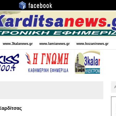
www.3kalanews.gr
www.lamianews.gr
www.kozaninews.gr
Αν
Για
:
 Καρδίτσας