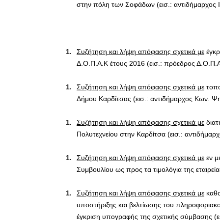
στην πόλη των Σοφάδων (εισ.: αντιδήμαρχος Ι
Συζήτηση και λήψη απόφασης σχετικά με
έγκρ
Δ.Ο.Π.Α.Κ έτους 2016 (εισ.: πρόεδρος Δ.Ο.Π.Α
Συζήτηση και λήψη απόφασης σχετικά με
τοπο
Δήμου Καρδίτσας (εισ.: αντιδήμαρχος Κων. Ψ
Συζήτηση και λήψη απόφασης σχετικά με
διατ
Πολυτεχνείου στην Καρδίτσα (εισ.: αντιδήμαρ
Συζήτηση και λήψη απόφασης σχετικά με
εν μ
Συμβουλίου ως προς τα τιμολόγια της εταιρεία
Συζήτηση και λήψη απόφασης σχετικά με
καθο
υποστήριξης και βελτίωσης του πληροφοριακο
έγκριση υπογραφής της σχετικής σύμβασης (ε