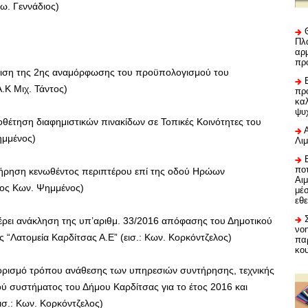
ω. Γεννάδιος)
Πλα
αρμ
πρ
ιση της 2ης αναμόρφωσης του προϋπολογισμού του
.Κ Μιχ. Τάντος)
προ
καλ
ψυ
θέτηση διαφημιστικών πινακίδων σε Τοπικές Κοινότητες του
ημμένος)
Λι
ποτ
ήρηση κενωθέντος περιπτέρου επί της οδού Ηρώων
Αι
χος Κων. Ψημμένος)
μέ
εθε
έρει ανάκληση της υπ’αριθμ. 33/2016 απόφασης του Δημοτικού
νο
ς “Λατομεία Καρδίτσας Α.Ε” (εισ.: Κων. Κορκόντζελος)
πα
κο
ρισμό τρόπου ανάθεσης των υπηρεσιών συντήρησης, τεχνικής
ύ συστήματος του Δήμου Καρδίτσας για το έτος 2016 και
ισ.: Κων. Κορκόντζελος)