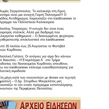
Θωμάς Στεργιόπουλος: Το καλοκαίρι στη Λίμνη
στήρα είναι μια ανοιχτή Γιορτή Πολιτισμού!!! Ο
όδιος Αντιδήμαρχος παρουσιάζει στο karditsanews το
όγραμμα του Πολιτιστικού Καλοκαιριού
Βασίλης Τσαρούχας: Η ευτυχία δεν είναι ένας
ορισμός στατικός. Αλλά μια διαδρομή που
λιεργείται καθημερινά – Ο διακεκριμένος ψυχίατρος-
χοθεραπευτής αποκλειστικά στο karditsanews
Από 26 Ιουλίου έως 25 Αυγούστου το Φεστιβάλ
μνών Καρδίτσας
Βασιλική Γαλάνη: Οι ανάγκες για αίμα δεν κάνουν
έ διακοπές – Η Επιμελήτρια Α ΄ στο Τμήμα
μοδοσίας του Νοσοκομείου Καρδίτσας απευθύνει,
σω του karditsanews κάλεσμα ευαισθητοποίησης για
λοντική αιμοδοσία
Στη μάχη κατά των κουνουπιών με drones και τεχνητή
ημοσύνη – Ο Δρ. Σπυρίδων Μουρελάτος μας
ρουσιάζει το νέο ενιαίο πρόγραμμα καταπολέμησης
υνουπιών της Περιφέρειας Θεσσαλίας