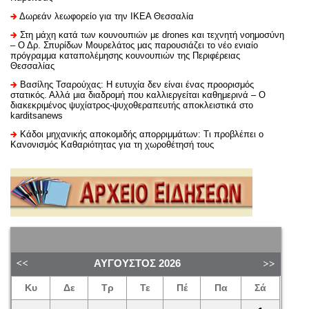
Δωρεάν λεωφορείο για την ΙΚΕΑ Θεσσαλία
Στη μάχη κατά των κουνουπιών με drones και τεχνητή νοημοσύνη
– Ο Δρ. Σπυρίδων Μουρελάτος μας παρουσιάζει το νέο ενιαίο
πρόγραμμα καταπολέμησης κουνουπιών της Περιφέρειας
Θεσσαλίας
Βασίλης Τσαρούχας: Η ευτυχία δεν είναι ένας προορισμός
στατικός. Αλλά μια διαδρομή που καλλιεργείται καθημερινά – Ο
διακεκριμένος ψυχίατρος-ψυχοθεραπευτής αποκλειστικά στο
karditsanews
Κάδοι μηχανικής αποκομιδής απορριμμάτων: Τι προβλέπει ο
Κανονισμός Καθαριότητας για τη χωροθέτησή τους
ΑΎΓΟΥΣΤΟΣ
2026
Κυ
Δε
Τρ
Τε
Πέ
Πα
Σά