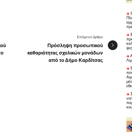
Πλα
αρμ
πρ
Επόμενο άρθρο
προ
καλ
κού
Πρόσληψη προσωπικού
ψυ
το
καθαριότητας σχολικών μονάδων
από το Δήμο Καρδίτσας
Λι
ποτ
Αι
μέ
εθε
νο
πα
κο