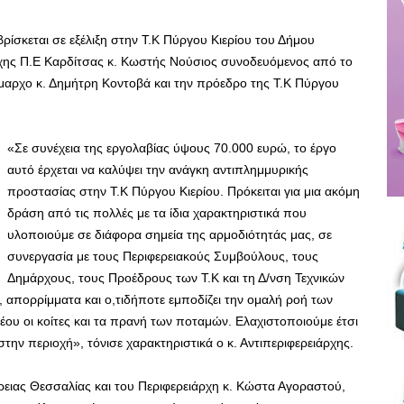
ίσκεται σε εξέλιξη στην Τ.Κ Πύργου Κιερίου του Δήμου
ρχης Π.Ε Καρδίτσας κ. Κωστής Νούσιος συνοδευόμενος από το
αρχο κ. Δημήτρη Κοντοβά και την πρόεδρο της Τ.Κ Πύργου
«Σε συνέχεια της εργολαβίας ύψους 70.000 ευρώ, το έργο
αυτό έρχεται να καλύψει την ανάγκη αντιπλημμυρικής
προστασίας στην Τ.Κ Πύργου Κιερίου. Πρόκειται για μια ακόμη
δράση από τις πολλές με τα ίδια χαρακτηριστικά που
υλοποιούμε σε διάφορα σημεία της αρμοδιότητάς μας, σε
συνεργασία με τους Περιφερειακούς Συμβούλους, τους
Δημάρχους, τους Προέδρους των Τ.Κ και τη Δ/νση Τεχνικών
απορρίμματα και ο,τιδήποτε εμποδίζει την ομαλή ροή των
έου οι κοίτες και τα πρανή των ποταμών. Ελαχιστοποιούμε έτσι
ην περιοχή», τόνισε χαρακτηριστικά ο κ. Αντιπεριφερειάρχης.
έρειας Θεσσαλίας και του Περιφερειάρχη κ. Κώστα Αγοραστού,