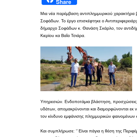
Share
Μια νέα παρέμβαση αντιπλημμυρικού χαρακτήρα βρ
Σοφάδων. Το έργο επισκέφτηκε ο Αντιπεριφερειά
δήμαρχο Σοφάδων κ. Θανάση Σκάρλο, τον αντιδήμ
Κιερίου κα Βαΐα Τσιάρα.
Υπηρεσιών. Ενδοποτάμια βλάστηση, προσχώσεις, 
υδάτων, απομακρύνονται και διαμορφώνονται εκ ν
τον κίνδυνο εμφάνισης πλημμυρικών φαινομένων στ
Και συμπλήρωσε: ‘’ Είναι πάγια η θέση της Περιφ