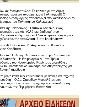
Θωμάς Στεργιόπουλος: Το καλοκαίρι στη Λίμνη
στήρα είναι μια ανοιχτή Γιορτή Πολιτισμού!!! Ο
όδιος Αντιδήμαρχος παρουσιάζει στο karditsanews το
όγραμμα του Πολιτιστικού Καλοκαιριού
Βασίλης Τσαρούχας: Η ευτυχία δεν είναι ένας
ορισμός στατικός. Αλλά μια διαδρομή που
λιεργείται καθημερινά – Ο διακεκριμένος ψυχίατρος-
χοθεραπευτής αποκλειστικά στο karditsanews
Από 26 Ιουλίου έως 25 Αυγούστου το Φεστιβάλ
μνών Καρδίτσας
Βασιλική Γαλάνη: Οι ανάγκες για αίμα δεν κάνουν
έ διακοπές – Η Επιμελήτρια Α ΄ στο Τμήμα
μοδοσίας του Νοσοκομείου Καρδίτσας απευθύνει,
σω του karditsanews κάλεσμα ευαισθητοποίησης για
λοντική αιμοδοσία
Στη μάχη κατά των κουνουπιών με drones και τεχνητή
ημοσύνη – Ο Δρ. Σπυρίδων Μουρελάτος μας
ρουσιάζει το νέο ενιαίο πρόγραμμα καταπολέμησης
υνουπιών της Περιφέρειας Θεσσαλίας