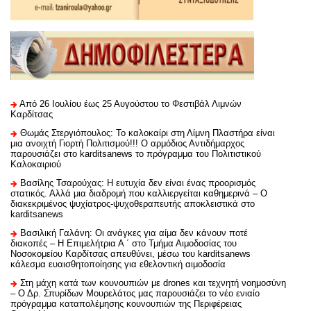
Από 26 Ιουλίου έως 25 Αυγούστου το Φεστιβάλ Λιμνών
Καρδίτσας
Θωμάς Στεργιόπουλος: Το καλοκαίρι στη Λίμνη Πλαστήρα είναι
μια ανοιχτή Γιορτή Πολιτισμού!!! Ο αρμόδιος Αντιδήμαρχος
παρουσιάζει στο karditsanews το πρόγραμμα του Πολιτιστικού
Καλοκαιριού
Βασίλης Τσαρούχας: Η ευτυχία δεν είναι ένας προορισμός
στατικός. Αλλά μια διαδρομή που καλλιεργείται καθημερινά – Ο
διακεκριμένος ψυχίατρος-ψυχοθεραπευτής αποκλειστικά στο
karditsanews
Βασιλική Γαλάνη: Οι ανάγκες για αίμα δεν κάνουν ποτέ
διακοπές – Η Επιμελήτρια Α ΄ στο Τμήμα Αιμοδοσίας του
Νοσοκομείου Καρδίτσας απευθύνει, μέσω του karditsanews
κάλεσμα ευαισθητοποίησης για εθελοντική αιμοδοσία
Στη μάχη κατά των κουνουπιών με drones και τεχνητή νοημοσύνη
– Ο Δρ. Σπυρίδων Μουρελάτος μας παρουσιάζει το νέο ενιαίο
πρόγραμμα καταπολέμησης κουνουπιών της Περιφέρειας