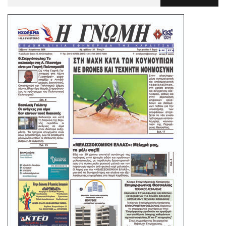
Για
: