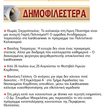
Θωμάς Στεργιόπουλος: Το καλοκαίρι στη Λίμνη Πλαστήρα είναι
μια ανοιχτή Γιορτή Πολιτισμού!!! Ο αρμόδιος Αντιδήμαρχος
παρουσιάζει στο karditsanews το πρόγραμμα του Πολιτιστικού
Καλοκαιριού
Βασίλης Τσαρούχας: Η ευτυχία δεν είναι ένας προορισμός
στατικός. Αλλά μια διαδρομή που καλλιεργείται καθημερινά – Ο
διακεκριμένος ψυχίατρος-ψυχοθεραπευτής αποκλειστικά στο
karditsanews
Από 26 Ιουλίου έως 25 Αυγούστου το Φεστιβάλ Λιμνών
Καρδίτσας
Βασιλική Γαλάνη: Οι ανάγκες για αίμα δεν κάνουν ποτέ
διακοπές – Η Επιμελήτρια Α ΄ στο Τμήμα Αιμοδοσίας του
Νοσοκομείου Καρδίτσας απευθύνει, μέσω του karditsanews
κάλεσμα ευαισθητοποίησης για εθελοντική αιμοδοσία
Στη μάχη κατά των κουνουπιών με drones και τεχνητή νοημοσύνη
– Ο Δρ. Σπυρίδων Μουρελάτος μας παρουσιάζει το νέο ενιαίο
πρόγραμμα καταπολέμησης κουνουπιών της Περιφέρειας
Θεσσαλίας