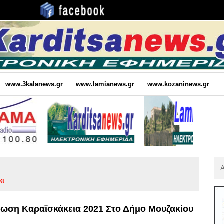
www.3kalanews.gr
www.lamianews.gr
www.kozaninews.gr
Αν
Για
κι
:
νωση Καραϊσκάκεια 2021 Στο Δήμο Μουζακίου