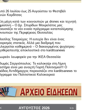
Από 26 Ιουλίου έως 25 Αυγούστου το Φεστιβάλ
μνών Καρδίτσας
Στη μάχη κατά των κουνουπιών με drones και τεχνητή
ημοσύνη – Ο Δρ. Σπυρίδων Μουρελάτος μας
ρουσιάζει το νέο ενιαίο πρόγραμμα καταπολέμησης
υνουπιών της Περιφέρειας Θεσσαλίας
Βασίλης Τσαρούχας: Η ευτυχία δεν είναι ένας
ορισμός στατικός. Αλλά μια διαδρομή που
λιεργείται καθημερινά – Ο διακεκριμένος ψυχίατρος-
χοθεραπευτής αποκλειστικά στο karditsanews
Δωρεάν λεωφορείο για την ΙΚΕΑ Θεσσαλία
Θωμάς Στεργιόπουλος: Το καλοκαίρι στη Λίμνη
στήρα είναι μια ανοιχτή Γιορτή Πολιτισμού!!! Ο
όδιος Αντιδήμαρχος παρουσιάζει στο karditsanews το
όγραμμα του Πολιτιστικού Καλοκαιριού
ΑΎΓΟΥΣΤΟΣ
2026