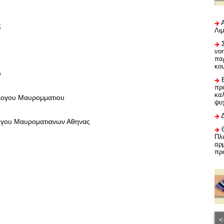
ς
Λι
νο
πα
κο
υ
προ
καλ
λλογου Μαυρομματιου
ψυ
γου Μαυροματιανων Αθηνας
Πλα
αρμ
πρ