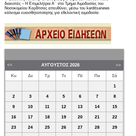
διακοπές – Η Επιμελήτρια Α ΄ στο Τμήμα Αιμοδοσίας του
Νοσοκομείου Καρδίτσας απευθύνει, μέσω του karditsanews
κάλεσμα ευαισθητοποίησης για εθελοντική αιμοδοσία
ΑΎΓΟΥΣΤΟΣ
2026
Κυ
Δε
Τρ
Τε
Πέ
Πα
Σά
1
2
3
4
5
6
7
8
9
10
11
12
13
14
15
16
17
18
19
20
21
22
23
24
25
26
27
28
29