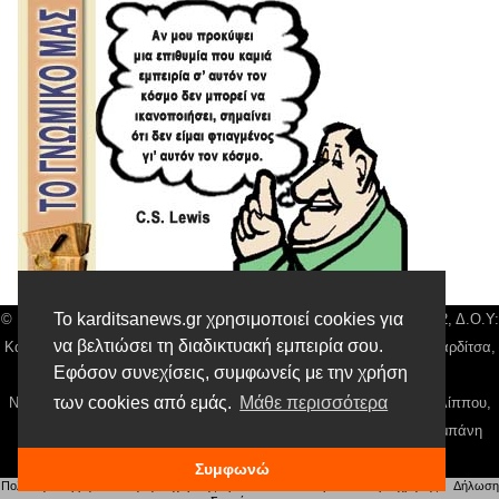
Το karditsanews.gr χρησιμοποιεί cookies για
© Karditsa News | Διακριτικός Τίτλος: Orion Media, ΑΦΜ: 043750542, Δ.Ο.Υ:
να βελτιώσει τη διαδικτυακή εμπειρία σου.
Καρδίτσας, Αρ. Γεμή: 018804431000, Δ/νση: Διάκου 10 τ.κ 43132 Καρδίτσα,
Εφόσον συνεχίσεις, συμφωνείς με την χρήση
Τηλ: 24410 42500, email:
news@karditsanews.gr.
των cookies από εμάς.
Μάθε περισσότερα
Νόμιμος Εκπρόσωπος, Ιδιοκτήτης και Διαχειριστής: Παναγιώτης Φιλίππου,
Διευθύντρια: Γιαννουσά Βασιλική, Διευθύντιρα Σύνταξης: Μπαλαμπάνη
Βασιλική. Δικαιούχος domain name Παναγιώτης Φιλίππου
Συμφωνώ
Πολιτική απορρήτου
|
Αίτηση Διαχείρισης Προσωπικών Δεδομένων
|
Όροι χρήσης
| |
Δήλωση