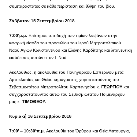
συμπαραστάτες σε κάθε περίσταση και θλίψη του βίου.
Σάββατον 15 Σεπτεμβρίου 2018
7:00’μ.μ.
Επίσημος υποδοχή των τιμίων λειψάνων στην
κεντρική είσοδο του προαυλίου του Ιερού Μητροπολιτικού
Ναού Αγίων Κωνσταντίνου και Ελένης Καρδίτσης και λιτανευτική
εισόδευσις αυτών στον Ι. Ναό.
Ακολούθως, η ακολουθία του Πανηγυρικού Εσπερινού μετά
Αρτοκλασίας και Θείου κηρύγματος, χοροστατούντος του
Σεβασμιωτάτου Μητροπολίτου Καρπενησίου κ.
ΓΕΩΡΓΙΟΥ
και
συγχοροστατούντος αυτώ του Σεβασμιωτάτου Ποιμενάρχου
μας κ.
ΤΙΜΟΘΕΟΥ.
Κυριακή 16 Σεπτεμβρίου 2018
7:00’
–
10:30’π.μ.
Ακολουθία του Όρθρου και Θεία Λειτουργία,