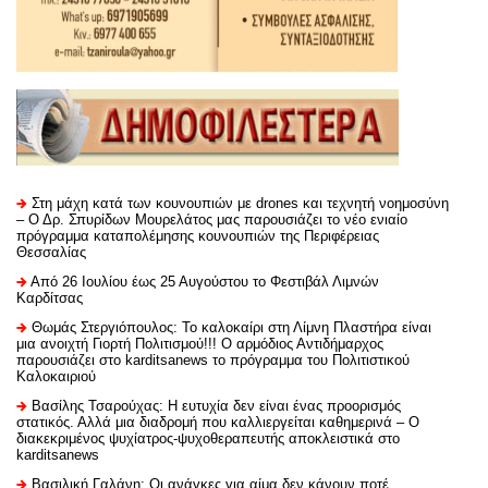
Στη μάχη κατά των κουνουπιών με drones και τεχνητή νοημοσύνη
– Ο Δρ. Σπυρίδων Μουρελάτος μας παρουσιάζει το νέο ενιαίο
πρόγραμμα καταπολέμησης κουνουπιών της Περιφέρειας
Θεσσαλίας
Από 26 Ιουλίου έως 25 Αυγούστου το Φεστιβάλ Λιμνών
Καρδίτσας
Θωμάς Στεργιόπουλος: Το καλοκαίρι στη Λίμνη Πλαστήρα είναι
μια ανοιχτή Γιορτή Πολιτισμού!!! Ο αρμόδιος Αντιδήμαρχος
παρουσιάζει στο karditsanews το πρόγραμμα του Πολιτιστικού
Καλοκαιριού
Βασίλης Τσαρούχας: Η ευτυχία δεν είναι ένας προορισμός
στατικός. Αλλά μια διαδρομή που καλλιεργείται καθημερινά – Ο
διακεκριμένος ψυχίατρος-ψυχοθεραπευτής αποκλειστικά στο
karditsanews
Βασιλική Γαλάνη: Οι ανάγκες για αίμα δεν κάνουν ποτέ