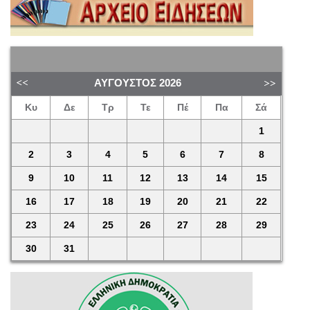
ΑΎΓΟΥΣΤΟΣ
2026
Κυ
Δε
Τρ
Τε
Πέ
Πα
Σά
1
2
3
4
5
6
7
8
9
10
11
12
13
14
15
16
17
18
19
20
21
22
23
24
25
26
27
28
29
30
31