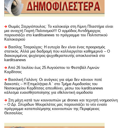
Θωμάς Στεργιόπουλος: Το καλοκαίρι στη Λίμνη Πλαστήρα είναι
μια ανοιχτή Γιορτή Πολιτισμού!!! Ο αρμόδιος Αντιδήμαρχος
παρουσιάζει στο karditsanews το πρόγραμμα του Πολιτιστικού
Καλοκαιριού
Βασίλης Τσαρούχας: Η ευτυχία δεν είναι ένας προορισμός
στατικός. Αλλά μια διαδρομή που καλλιεργείται καθημερινά – Ο
διακεκριμένος ψυχίατρος-ψυχοθεραπευτής αποκλειστικά στο
karditsanews
Από 26 Ιουλίου έως 25 Αυγούστου το Φεστιβάλ Λιμνών
Καρδίτσας
Βασιλική Γαλάνη: Οι ανάγκες για αίμα δεν κάνουν ποτέ
διακοπές – Η Επιμελήτρια Α ΄ στο Τμήμα Αιμοδοσίας του
Νοσοκομείου Καρδίτσας απευθύνει, μέσω του karditsanews
κάλεσμα ευαισθητοποίησης για εθελοντική αιμοδοσία
Στη μάχη κατά των κουνουπιών με drones και τεχνητή νοημοσύνη
– Ο Δρ. Σπυρίδων Μουρελάτος μας παρουσιάζει το νέο ενιαίο
πρόγραμμα καταπολέμησης κουνουπιών της Περιφέρειας
Θεσσαλίας