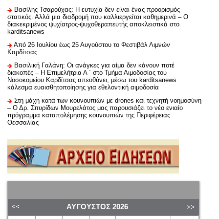
Βασίλης Τσαρούχας: Η ευτυχία δεν είναι ένας προορισμός
στατικός. Αλλά μια διαδρομή που καλλιεργείται καθημερινά – Ο
διακεκριμένος ψυχίατρος-ψυχοθεραπευτής αποκλειστικά στο
karditsanews
Από 26 Ιουλίου έως 25 Αυγούστου το Φεστιβάλ Λιμνών
Καρδίτσας
Βασιλική Γαλάνη: Οι ανάγκες για αίμα δεν κάνουν ποτέ
διακοπές – Η Επιμελήτρια Α ΄ στο Τμήμα Αιμοδοσίας του
Νοσοκομείου Καρδίτσας απευθύνει, μέσω του karditsanews
κάλεσμα ευαισθητοποίησης για εθελοντική αιμοδοσία
Στη μάχη κατά των κουνουπιών με drones και τεχνητή νοημοσύνη
– Ο Δρ. Σπυρίδων Μουρελάτος μας παρουσιάζει το νέο ενιαίο
πρόγραμμα καταπολέμησης κουνουπιών της Περιφέρειας
Θεσσαλίας
ΑΎΓΟΥΣΤΟΣ
2026