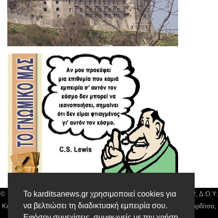
Το karditsanews.gr χρησιμοποιεί cookies για
© Karditsa News | Διακριτικός Τίτλος: Orion Media, ΑΦΜ: 043750542, Δ.Ο.Υ:
να βελτιώσει τη διαδικτυακή εμπειρία σου.
Καρδίτσας, Αρ. Γεμή: 018804431000, Δ/νση: Διάκου 10 τ.κ 43132 Καρδίτσα,
Εφόσον συνεχίσεις, συμφωνείς με την χρήση