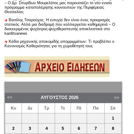
– Ο Δρ. Σπυρίδων Μουρελάτος μας παρουσιάζει το νέο ενιαίο
πρόγραμμα καταπολέμησης κουνουπιών της Περιφέρειας
Θεσσαλίας
Βασίλης Τσαρούχας: Η ευτυχία δεν είναι ένας προορισμός
στατικός. Αλλά μια διαδρομή που καλλιεργείται καθημερινά – Ο
διακεκριμένος ψυχίατρος-ψυχοθεραπευτής αποκλειστικά στο
karditsanews
Κάδοι μηχανικής αποκομιδής απορριμμάτων: Τι προβλέπει ο
Κανονισμός Καθαριότητας για τη χωροθέτησή τους
ΑΎΓΟΥΣΤΟΣ
2026
Κυ
Δε
Τρ
Τε
Πέ
Πα
Σά
1
2
3
4
5
6
7
8