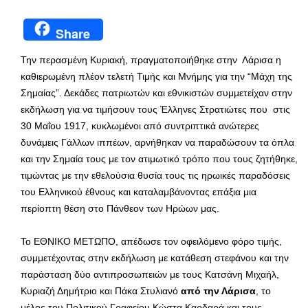
Share
Την περασμένη Κυριακή, πραγματοποιήθηκε στην Λάρισα η
καθιερωμένη πλέον τελετή Τιμής και Μνήμης για την “Μάχη της
Σημαίας”. Δεκάδες πατριωτών και εθνικιστών συμμετείχαν στην
εκδήλωση για να τιμήσουν τους Έλληνες Στρατιώτες που στις
30 Μαΐου 1917, κυκλωμένοι από συντριπτικά ανώτερες
δυνάμεις Γάλλων ιππέων, αρνήθηκαν να παραδώσουν τα όπλα
και την Σημαία τους με τον ατιμωτικό τρόπο που τους ζητήθηκε,
τιμώντας με την εθελούσια θυσία τους τις ηρωικές παραδόσεις
του Ελληνικού έθνους και καταλαμβάνοντας επάξια μια
περίοπτη θέση στο Πάνθεον των Ηρώων μας.
Το ΕΘΝΙΚΟ ΜΕΤΩΠΟ, απέδωσε τον οφειλόμενο φόρο τιμής,
συμμετέχοντας στην εκδήλωση με κατάθεση στεφάνου και την
παράσταση δύο αντιπροσωπειών με τους Κατσάνη Μιχαήλ,
Κυριαζή Δημήτριο και Πάκα Στυλιανό
από την Λάρισα
, το
μέλος του Πολιτικού Γραφείου Κώστα Καρδαρά και τους