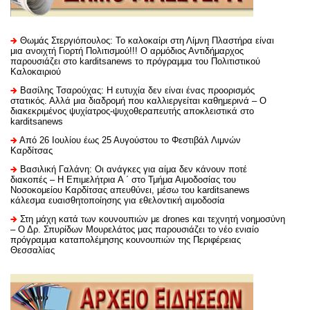
Θωμάς Στεργιόπουλος: Το καλοκαίρι στη Λίμνη Πλαστήρα είναι
μια ανοιχτή Γιορτή Πολιτισμού!!! Ο αρμόδιος Αντιδήμαρχος
παρουσιάζει στο karditsanews το πρόγραμμα του Πολιτιστικού
Καλοκαιριού
Βασίλης Τσαρούχας: Η ευτυχία δεν είναι ένας προορισμός
στατικός. Αλλά μια διαδρομή που καλλιεργείται καθημερινά – Ο
διακεκριμένος ψυχίατρος-ψυχοθεραπευτής αποκλειστικά στο
karditsanews
Από 26 Ιουλίου έως 25 Αυγούστου το Φεστιβάλ Λιμνών
Καρδίτσας
Βασιλική Γαλάνη: Οι ανάγκες για αίμα δεν κάνουν ποτέ
διακοπές – Η Επιμελήτρια Α ΄ στο Τμήμα Αιμοδοσίας του
Νοσοκομείου Καρδίτσας απευθύνει, μέσω του karditsanews
κάλεσμα ευαισθητοποίησης για εθελοντική αιμοδοσία
Στη μάχη κατά των κουνουπιών με drones και τεχνητή νοημοσύνη
– Ο Δρ. Σπυρίδων Μουρελάτος μας παρουσιάζει το νέο ενιαίο
πρόγραμμα καταπολέμησης κουνουπιών της Περιφέρειας
Θεσσαλίας