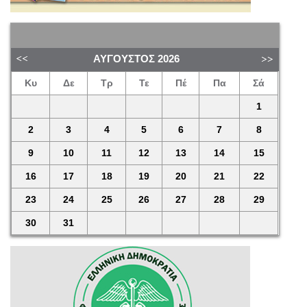
ΑΎΓΟΥΣΤΟΣ
2026
Κυ
Δε
Τρ
Τε
Πέ
Πα
Σά
1
2
3
4
5
6
7
8
9
10
11
12
13
14
15
16
17
18
19
20
21
22
23
24
25
26
27
28
29
30
31