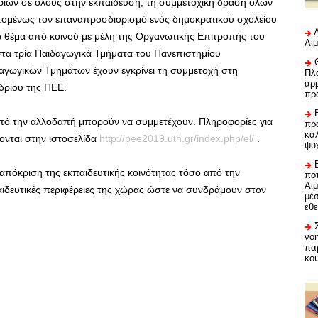
ριών σε όλους στην εκπαίδευση, τη συμμετοχική δράση όλων
πομένως τον επαναπροσδιορισμό ενός δημοκρατικού σχολείου
ω θέμα από κοινού με μέλη της Οργανωτικής Επιτροπής του
Λι
στα τρία Παιδαγωγικά Τμήματα του Πανεπιστημίου
δαγωγικών Τμημάτων έχουν εγκρίνει τη συμμετοχή στη
Πλα
αρμ
δρίου της ΠΕΕ.
πρ
από την αλλοδαπή μπορούν να συμμετέχουν. Πληροφορίες για
προ
καλ
ονται στην ιστοσελίδα
http://pee2019.uth.gr/index.php/el/
.
ψυ
ταπόκριση της εκπαιδευτικής κοινότητας τόσο από την
ποτ
Αι
αιδευτικές περιφέρειες της χώρας ώστε να συνδράμουν στον
μέ
εθε
νο
πα
κο