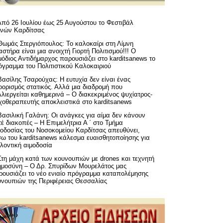
Από 26 Ιουλίου έως 25 Αυγούστου το Φεστιβάλ
μνών Καρδίτσας
Θωμάς Στεργιόπουλος: Το καλοκαίρι στη Λίμνη
στήρα είναι μια ανοιχτή Γιορτή Πολιτισμού!!! Ο
όδιος Αντιδήμαρχος παρουσιάζει στο karditsanews το
όγραμμα του Πολιτιστικού Καλοκαιριού
Βασίλης Τσαρούχας: Η ευτυχία δεν είναι ένας
ορισμός στατικός. Αλλά μια διαδρομή που
λιεργείται καθημερινά – Ο διακεκριμένος ψυχίατρος-
χοθεραπευτής αποκλειστικά στο karditsanews
Βασιλική Γαλάνη: Οι ανάγκες για αίμα δεν κάνουν
έ διακοπές – Η Επιμελήτρια Α ΄ στο Τμήμα
μοδοσίας του Νοσοκομείου Καρδίτσας απευθύνει,
σω του karditsanews κάλεσμα ευαισθητοποίησης για
λοντική αιμοδοσία
Στη μάχη κατά των κουνουπιών με drones και τεχνητή
ημοσύνη – Ο Δρ. Σπυρίδων Μουρελάτος μας
ρουσιάζει το νέο ενιαίο πρόγραμμα καταπολέμησης
υνουπιών της Περιφέρειας Θεσσαλίας