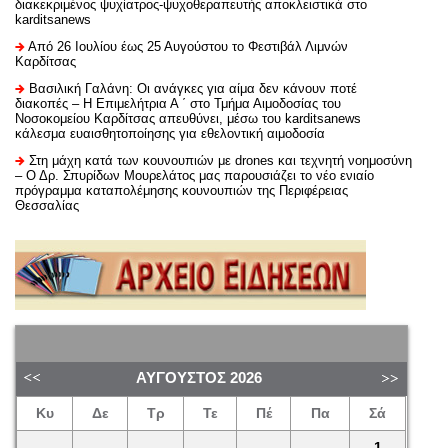
διακεκριμένος ψυχίατρος-ψυχοθεραπευτής αποκλειστικά στο
karditsanews
Από 26 Ιουλίου έως 25 Αυγούστου το Φεστιβάλ Λιμνών
Καρδίτσας
Βασιλική Γαλάνη: Οι ανάγκες για αίμα δεν κάνουν ποτέ
διακοπές – Η Επιμελήτρια Α ΄ στο Τμήμα Αιμοδοσίας του
Νοσοκομείου Καρδίτσας απευθύνει, μέσω του karditsanews
κάλεσμα ευαισθητοποίησης για εθελοντική αιμοδοσία
Στη μάχη κατά των κουνουπιών με drones και τεχνητή νοημοσύνη
– Ο Δρ. Σπυρίδων Μουρελάτος μας παρουσιάζει το νέο ενιαίο
πρόγραμμα καταπολέμησης κουνουπιών της Περιφέρειας
Θεσσαλίας
ΑΎΓΟΥΣΤΟΣ
2026
Κυ
Δε
Τρ
Τε
Πέ
Πα
Σά
1