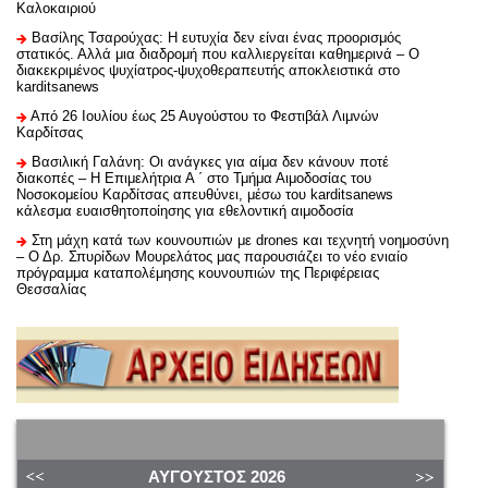
Καλοκαιριού
Βασίλης Τσαρούχας: Η ευτυχία δεν είναι ένας προορισμός
στατικός. Αλλά μια διαδρομή που καλλιεργείται καθημερινά – Ο
διακεκριμένος ψυχίατρος-ψυχοθεραπευτής αποκλειστικά στο
karditsanews
Από 26 Ιουλίου έως 25 Αυγούστου το Φεστιβάλ Λιμνών
Καρδίτσας
Βασιλική Γαλάνη: Οι ανάγκες για αίμα δεν κάνουν ποτέ
διακοπές – Η Επιμελήτρια Α ΄ στο Τμήμα Αιμοδοσίας του
Νοσοκομείου Καρδίτσας απευθύνει, μέσω του karditsanews
κάλεσμα ευαισθητοποίησης για εθελοντική αιμοδοσία
Στη μάχη κατά των κουνουπιών με drones και τεχνητή νοημοσύνη
– Ο Δρ. Σπυρίδων Μουρελάτος μας παρουσιάζει το νέο ενιαίο
πρόγραμμα καταπολέμησης κουνουπιών της Περιφέρειας
Θεσσαλίας
ΑΎΓΟΥΣΤΟΣ
2026