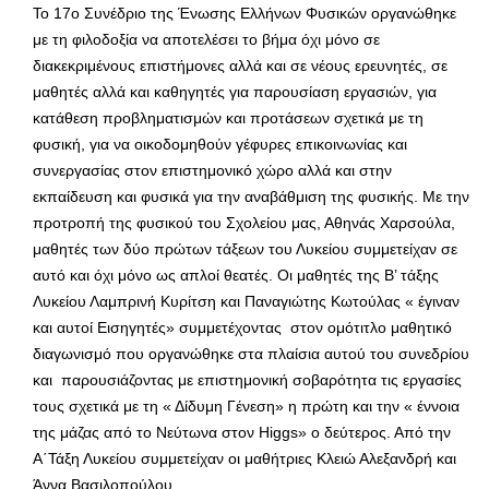
Το 17ο Συνέδριο της Ένωσης Ελλήνων Φυσικών οργανώθηκε
με τη φιλοδοξία να αποτελέσει το βήμα όχι μόνο σε
διακεκριμένους επιστήμονες αλλά και σε νέους ερευνητές, σε
μαθητές αλλά και καθηγητές για παρουσίαση εργασιών, για
κατάθεση προβληματισμών και προτάσεων σχετικά με τη
φυσική, για να οικοδομηθούν γέφυρες επικοινωνίας και
συνεργασίας στον επιστημονικό χώρο αλλά και στην
εκπαίδευση και φυσικά για την αναβάθμιση της φυσικής. Με την
προτροπή της φυσικού του Σχολείου μας, Αθηνάς Χαρσούλα,
μαθητές των δύο πρώτων τάξεων του Λυκείου συμμετείχαν σε
αυτό και όχι μόνο ως απλοί θεατές. Οι μαθητές της Β’ τάξης
Λυκείου Λαμπρινή Κυρίτση και Παναγιώτης Κωτούλας « έγιναν
και αυτοί Εισηγητές» συμμετέχοντας στον ομότιτλο μαθητικό
διαγωνισμό που οργανώθηκε στα πλαίσια αυτού του συνεδρίου
και παρουσιάζοντας με επιστημονική σοβαρότητα τις εργασίες
τους σχετικά με τη « Δίδυμη Γένεση» η πρώτη και την « έννοια
της μάζας από το Νεύτωνα στον Higgs» ο δεύτερος. Από την
Α΄Τάξη Λυκείου συμμετείχαν οι μαθήτριες Κλειώ Αλεξανδρή και
Άννα Βασιλοπούλου.