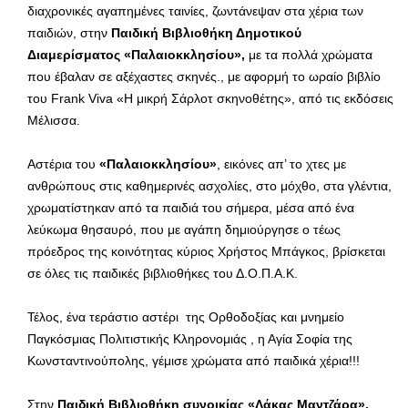
διαχρονικές αγαπημένες ταινίες, ζωντάνεψαν στα χέρια των
παιδιών, στην
Παιδική Βιβλιοθήκη Δημοτικού
Διαμερίσματος «Παλαιοκκλησίου»,
με τα πολλά χρώματα
που έβαλαν σε αξέχαστες σκηνές., με αφορμή το ωραίο βιβλίο
του Frank Viva «Η μικρή Σάρλοτ σκηνοθέτης», από τις εκδόσεις
Μέλισσα.
Αστέρια του
«Παλαιοκκλησίου»
, εικόνες απ’ το χτες με
ανθρώπους στις καθημερινές ασχολίες, στο μόχθο, στα γλέντια,
χρωματίστηκαν από τα παιδιά του σήμερα, μέσα από ένα
λεύκωμα θησαυρό, που με αγάπη δημιούργησε ο τέως
πρόεδρος της κοινότητας κύριος Χρήστος Μπάγκος, βρίσκεται
σε όλες τις παιδικές βιβλιοθήκες του Δ.Ο.Π.Α.Κ.
Τέλος, ένα τεράστιο αστέρι της Ορθοδοξίας και μνημείο
Παγκόσμιας Πολιτιστικής Κληρονομιάς , η Αγία Σοφία της
Κωνσταντινούπολης, γέμισε χρώματα από παιδικά χέρια!!!
Στην
Παιδική Βιβλιοθήκη συνοικίας «Λάκας Μαντζάρα»,