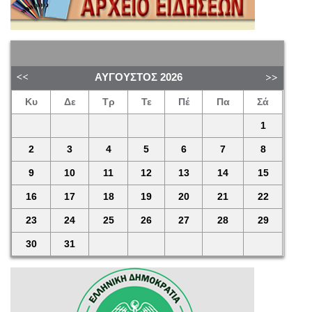
ΑΎΓΟΥΣΤΟΣ
2026
Κυ
Δε
Τρ
Τε
Πέ
Πα
Σά
1
2
3
4
5
6
7
8
9
10
11
12
13
14
15
16
17
18
19
20
21
22
23
24
25
26
27
28
29
30
31