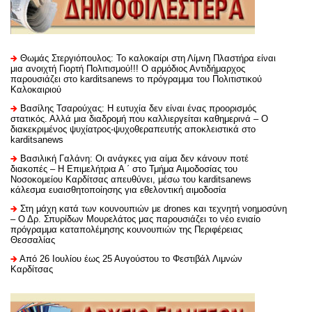
Θωμάς Στεργιόπουλος: Το καλοκαίρι στη Λίμνη Πλαστήρα είναι
μια ανοιχτή Γιορτή Πολιτισμού!!! Ο αρμόδιος Αντιδήμαρχος
παρουσιάζει στο karditsanews το πρόγραμμα του Πολιτιστικού
Καλοκαιριού
Βασίλης Τσαρούχας: Η ευτυχία δεν είναι ένας προορισμός
στατικός. Αλλά μια διαδρομή που καλλιεργείται καθημερινά – Ο
διακεκριμένος ψυχίατρος-ψυχοθεραπευτής αποκλειστικά στο
karditsanews
Βασιλική Γαλάνη: Οι ανάγκες για αίμα δεν κάνουν ποτέ
διακοπές – Η Επιμελήτρια Α ΄ στο Τμήμα Αιμοδοσίας του
Νοσοκομείου Καρδίτσας απευθύνει, μέσω του karditsanews
κάλεσμα ευαισθητοποίησης για εθελοντική αιμοδοσία
Στη μάχη κατά των κουνουπιών με drones και τεχνητή νοημοσύνη
– Ο Δρ. Σπυρίδων Μουρελάτος μας παρουσιάζει το νέο ενιαίο
πρόγραμμα καταπολέμησης κουνουπιών της Περιφέρειας
Θεσσαλίας
Από 26 Ιουλίου έως 25 Αυγούστου το Φεστιβάλ Λιμνών
Καρδίτσας