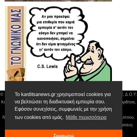
Το karditsanews.gr χρησιμοποιεί cookies για
© Karditsa News | Διακριτικός Τίτλος: Orion Media, ΑΦΜ: 043750542, Δ.Ο.Υ:
να βελτιώσει τη διαδικτυακή εμπειρία σου.
Καρδίτσας, Αρ. Γεμή: 018804431000, Δ/νση: Διάκου 10 τ.κ 43132 Καρδίτσα,
Εφόσον συνεχίσεις, συμφωνείς με την χρήση
Τηλ: 24410 42500, email:
news@karditsanews.gr.
των cookies από εμάς.
Μάθε περισσότερα
Νόμιμος Εκπρόσωπος, Ιδιοκτήτης και Διαχειριστής: Παναγιώτης Φιλίππου,
Διευθύντρια: Γιαννουσά Βασιλική, Διευθύντιρα Σύνταξης: Μπαλαμπάνη
Βασιλική. Δικαιούχος domain name Παναγιώτης Φιλίππου
Συμφωνώ