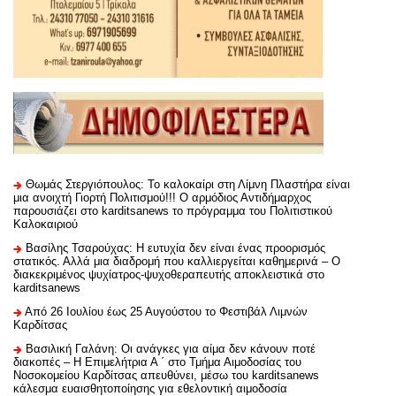
Θωμάς Στεργιόπουλος: Το καλοκαίρι στη Λίμνη Πλαστήρα είναι
μια ανοιχτή Γιορτή Πολιτισμού!!! Ο αρμόδιος Αντιδήμαρχος
παρουσιάζει στο karditsanews το πρόγραμμα του Πολιτιστικού
Καλοκαιριού
Βασίλης Τσαρούχας: Η ευτυχία δεν είναι ένας προορισμός
στατικός. Αλλά μια διαδρομή που καλλιεργείται καθημερινά – Ο
διακεκριμένος ψυχίατρος-ψυχοθεραπευτής αποκλειστικά στο
karditsanews
Από 26 Ιουλίου έως 25 Αυγούστου το Φεστιβάλ Λιμνών
Καρδίτσας
Βασιλική Γαλάνη: Οι ανάγκες για αίμα δεν κάνουν ποτέ
διακοπές – Η Επιμελήτρια Α ΄ στο Τμήμα Αιμοδοσίας του
Νοσοκομείου Καρδίτσας απευθύνει, μέσω του karditsanews
κάλεσμα ευαισθητοποίησης για εθελοντική αιμοδοσία