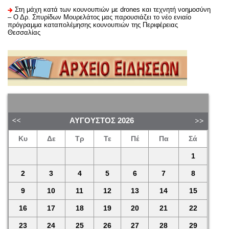
Στη μάχη κατά των κουνουπιών με drones και τεχνητή νοημοσύνη
– Ο Δρ. Σπυρίδων Μουρελάτος μας παρουσιάζει το νέο ενιαίο
πρόγραμμα καταπολέμησης κουνουπιών της Περιφέρειας
Θεσσαλίας
ΑΎΓΟΥΣΤΟΣ
2026
Κυ
Δε
Τρ
Τε
Πέ
Πα
Σά
1
2
3
4
5
6
7
8
9
10
11
12
13
14
15
16
17
18
19
20
21
22
23
24
25
26
27
28
29