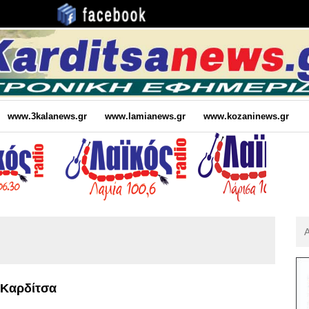
www.3kalanews.gr
www.lamianews.gr
www.kozaninews.gr
Αν
Για
:
 Καρδίτσα