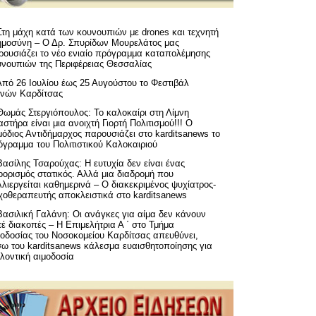
Στη μάχη κατά των κουνουπιών με drones και τεχνητή
ημοσύνη – Ο Δρ. Σπυρίδων Μουρελάτος μας
ρουσιάζει το νέο ενιαίο πρόγραμμα καταπολέμησης
υνουπιών της Περιφέρειας Θεσσαλίας
Από 26 Ιουλίου έως 25 Αυγούστου το Φεστιβάλ
μνών Καρδίτσας
Θωμάς Στεργιόπουλος: Το καλοκαίρι στη Λίμνη
στήρα είναι μια ανοιχτή Γιορτή Πολιτισμού!!! Ο
όδιος Αντιδήμαρχος παρουσιάζει στο karditsanews το
όγραμμα του Πολιτιστικού Καλοκαιριού
Βασίλης Τσαρούχας: Η ευτυχία δεν είναι ένας
ορισμός στατικός. Αλλά μια διαδρομή που
λιεργείται καθημερινά – Ο διακεκριμένος ψυχίατρος-
χοθεραπευτής αποκλειστικά στο karditsanews
Βασιλική Γαλάνη: Οι ανάγκες για αίμα δεν κάνουν
έ διακοπές – Η Επιμελήτρια Α ΄ στο Τμήμα
μοδοσίας του Νοσοκομείου Καρδίτσας απευθύνει,
σω του karditsanews κάλεσμα ευαισθητοποίησης για
λοντική αιμοδοσία