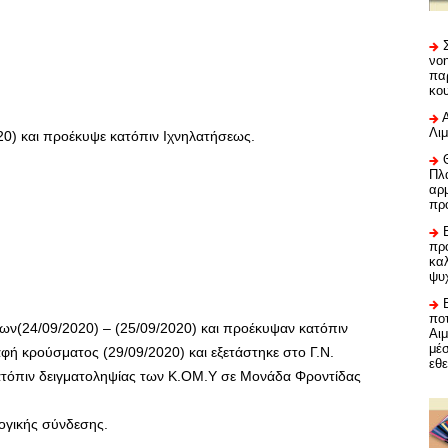
νο
πα
κο
Λι
20) και προέκυψε κατόπιν Ιχνηλατήσεως.
Πλα
αρμ
πρ
προ
καλ
ψυ
ποτ
ν(24/09/2020) – (25/09/2020) και προέκυψαν κατόπιν
Αι
μέ
ή κρούσματος (29/09/2020) και εξετάστηκε στο Γ.Ν.
εθε
ατόπιν δειγματοληψίας των Κ.ΟΜ.Υ σε Μονάδα Φροντίδας
λογικής σύνδεσης.