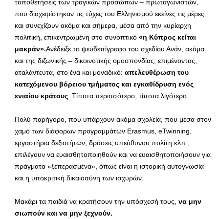
τοποθετήσεις των τραγικών προσώπων – πρωταγωνιστών,
που διαχειρίστηκαν τις τύχες του Ελληνισμού εκείνες τις μέρες
και συνεχίζουν ακόμα και σήμερα, μέσα από την κυρίαρχη
πολιτική, επικεντρωμένη στο συνοπτικό
«η Κύπρος κείται
μακράν».
Ανέδειξε το ψευδεπίγραφο του σχεδίου Ανάν, ακόμα
και της διζωνικής – δικοινοτικής ομοσπονδίας, επιμένοντας,
αταλάντευτα, στο ένα και μοναδικό:
απελευθέρωση του
κατεχόμενου βόρειου τμήματος και εγκαθίδρυση ενός
ενιαίου κράτους
. Τίποτα περισσότερο, τίποτα λιγότερο.
Πολύ παρήγορο, που υπάρχουν ακόμα σχολεία, που μέσα στον
χαμό των διάφορων προγραμμάτων Erasmus, eTwinning,
εργαστήρια δεξιοτήτων, δράσεις υπεύθυνου πολίτη κλπ.,
επιλέγουν να ευαισθητοποιηθούν και να ευαισθητοποιήσουν για
πράγματα «ξεπερασμένα», όπως είναι η ιστορική αυτογνωσία
και η υποκριτική δικαιοσύνη των ισχυρών.
Μακάρι τα παιδιά να κρατήσουν την υπόσχεσή τους,
να μην
σιωπούν και να μην ξεχνούν.