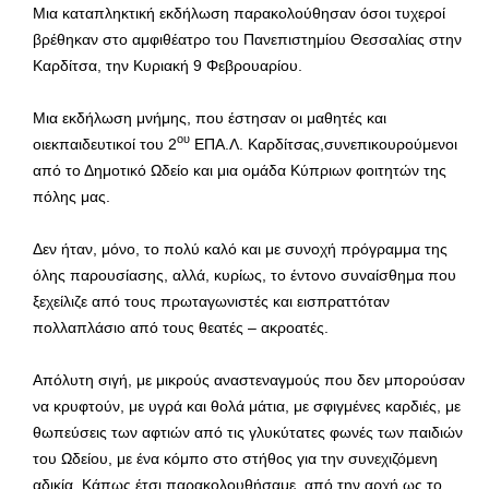
Μια καταπληκτική εκδήλωση παρακολούθησαν όσοι τυχεροί
βρέθηκαν στο αμφιθέατρο του Πανεπιστημίου Θεσσαλίας στην
Καρδίτσα, την Κυριακή 9 Φεβρουαρίου.
Μια εκδήλωση μνήμης, που έστησαν οι μαθητές και
ου
οιεκπαιδευτικοί του 2
ΕΠΑ.Λ. Καρδίτσας,συνεπικουρούμενοι
από το Δημοτικό Ωδείο και μια ομάδα Κύπριων φοιτητών της
πόλης μας.
Δεν ήταν, μόνο, το πολύ καλό και με συνοχή πρόγραμμα της
όλης παρουσίασης, αλλά, κυρίως, το έντονο συναίσθημα που
ξεχείλιζε από τους πρωταγωνιστές και εισπραττόταν
πολλαπλάσιο από τους θεατές – ακροατές.
Απόλυτη σιγή, με μικρούς αναστεναγμούς που δεν μπορούσαν
να κρυφτούν, με υγρά και θολά μάτια, με σφιγμένες καρδιές, με
θωπεύσεις των αφτιών από τις γλυκύτατες φωνές των παιδιών
του Ωδείου, με ένα κόμπο στο στήθος για την συνεχιζόμενη
αδικία. Κάπως έτσι παρακολουθήσαμε, από την αρχή ως το