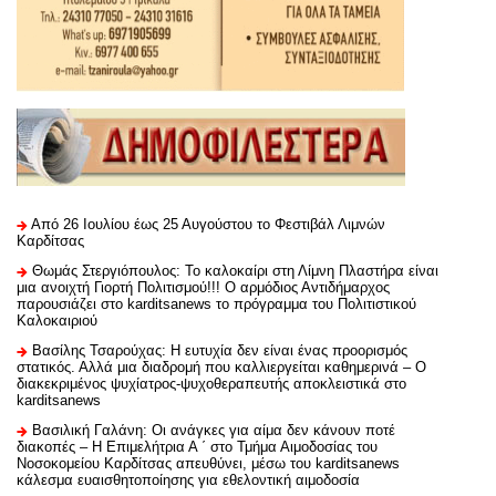
Από 26 Ιουλίου έως 25 Αυγούστου το Φεστιβάλ Λιμνών
Καρδίτσας
Θωμάς Στεργιόπουλος: Το καλοκαίρι στη Λίμνη Πλαστήρα είναι
μια ανοιχτή Γιορτή Πολιτισμού!!! Ο αρμόδιος Αντιδήμαρχος
παρουσιάζει στο karditsanews το πρόγραμμα του Πολιτιστικού
Καλοκαιριού
Βασίλης Τσαρούχας: Η ευτυχία δεν είναι ένας προορισμός
στατικός. Αλλά μια διαδρομή που καλλιεργείται καθημερινά – Ο
διακεκριμένος ψυχίατρος-ψυχοθεραπευτής αποκλειστικά στο
karditsanews
Βασιλική Γαλάνη: Οι ανάγκες για αίμα δεν κάνουν ποτέ
διακοπές – Η Επιμελήτρια Α ΄ στο Τμήμα Αιμοδοσίας του
Νοσοκομείου Καρδίτσας απευθύνει, μέσω του karditsanews
κάλεσμα ευαισθητοποίησης για εθελοντική αιμοδοσία