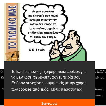
Το karditsanews.gr χρησιμοποιεί cookies για
© Karditsa News | Διακριτικός Τίτλος: Orion Media, ΑΦΜ: 043750542, Δ.Ο.Υ:
να βελτιώσει τη διαδικτυακή εμπειρία σου.
Καρδίτσας, Αρ. Γεμή: 018804431000, Δ/νση: Διάκου 10 τ.κ 43132 Καρδίτσα,
Εφόσον συνεχίσεις, συμφωνείς με την χρήση
Τηλ: 24410 42500, email:
news@karditsanews.gr.
των cookies από εμάς.
Μάθε περισσότερα
Νόμιμος Εκπρόσωπος, Ιδιοκτήτης και Διαχειριστής: Παναγιώτης Φιλίππου,
Διευθύντρια: Γιαννουσά Βασιλική, Διευθύντιρα Σύνταξης: Μπαλαμπάνη
Βασιλική. Δικαιούχος domain name Παναγιώτης Φιλίππου
Συμφωνώ