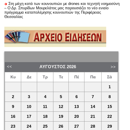
Στη μάχη κατά των κουνουπιών με drones και τεχνητή νοημοσύνη
– Ο Δρ. Σπυρίδων Μουρελάτος μας παρουσιάζει το νέο ενιαίο
πρόγραμμα καταπολέμησης κουνουπιών της Περιφέρειας
Θεσσαλίας
ΑΎΓΟΥΣΤΟΣ
2026
Κυ
Δε
Τρ
Τε
Πέ
Πα
Σά
1
2
3
4
5
6
7
8
9
10
11
12
13
14
15
16
17
18
19
20
21
22
23
24
25
26
27
28
29