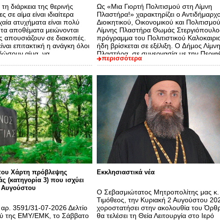
 τη διάρκεια της θερινής
Ως «Μια Γιορτή Πολιτισμού στη Λίμνη
ς σε αίμα είναι ιδιαίτερα
Πλαστήρα!» χαρακτηρίζει ο Αντιδήμαρχ
χαία ατυχήματα είναι πολύ
Διοικητικού, Οικονομικού και Πολιτισμο
 τα αποθέματα μειώνονται
Λίμνης Πλαστήρα Θωμάς Στεργιόπουλο
ς απουσιάζουν σε διακοπές.
πρόγραμμα του Πολιτιστικού Καλοκαιρι
είναι επιτακτική η ανάγκη όλοι
ήδη βρίσκεται σε εξέλιξη. Ο ∆ήµος Λίµν
δώσουν αίμα, να…
Πλαστήρα, σε συνεργασία µε την Περιφέ
περισσότερα
Θεσσαλίας, την Π.Ε.∆. Θεσσαλίας, συλ
και φορείς,…
του Χάρτη πρόβλεψης
Εκκλησιαστικά νέα
ς (κατηγορία 3) που ισχύει
η Αυγούστου
Ο Σεβασμιώτατος Μητροπολίτης μας κ.
Τιμόθεος, την Κυριακή 2 Αυγούστου 20
 αρ. 3591/31-07-2026 Δελτίο
χοροστατήσει στην ακολουθία του Όρθρ
ύ της ΕΜΥ/ΕΜΚ, το Σάββατο
θα τελέσει τη Θεία Λειτουργία στο Ιερό