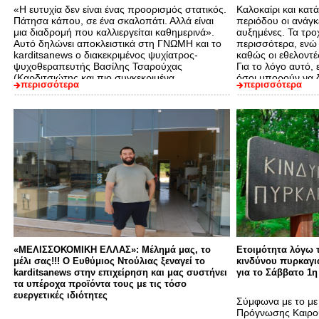
«Η ευτυχία δεν είναι ένας προορισμός στατικός.
Καλοκαίρι και κατά
Πάτησα κάπου, σε ένα σκαλοπάτι. Αλλά είναι
περιόδου οι ανάγκε
μια διαδρομή που καλλιεργείται καθημερινά».
αυξημένες. Τα τρο
Αυτό δηλώνει αποκλειστικά στη ΓΝΩΜΗ και το
περισσότερα, ενώ
karditsanews ο διακεκριμένος ψυχίατρος-
καθώς οι εθελοντέ
ψυχοθεραπευτής Βασίλης Τσαρούχας
Για το λόγο αυτό, 
(Καρδιτσιώτης και πιο συγκεκριμένα
όσοι μπορούν να 
περισσότερα
περισσότερα
Θραψιμιώτης στην καταγωγή ο οποίος ζει στη
Γαλλία), σε…
«ΜΕΛΙΣΣΟΚΟΜΙΚΗ ΕΛΛΑΣ»: Μέλημά μας, το
Ετοιμότητα λόγω 
μέλι σας!!! Ο Ευθύμιος Ντούλιας ξεναγεί το
κινδύνου πυρκαγιά
karditsanews στην επιχείρηση και μας συστήνει
για το Σάββατο 1
τα υπέροχα προϊόντα τους με τις τόσο
ευεργετικές ιδιότητες
Σύμφωνα με το με
Πρόγνωσης Καιρο