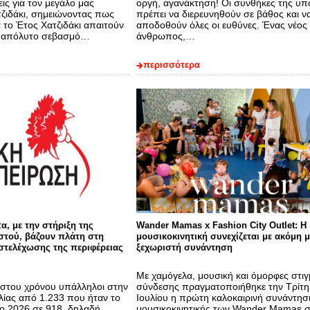
εις για τον μεγάλο μας
οργή, αγανάκτηση! Οι συνθήκες της υ
ζιδάκι, σημειώνοντας πως
πρέπει να διερευνηθούν σε βάθος και ν
α το Έτος Χατζιδάκι απαιτούν
αποδοθούν όλες οι ευθύνες. Ένας νέος
και απόλυτο σεβασμό…
άνθρωπος,…
περισσότερα
α, με την στήριξη της
Wander Mamas x Fashion City Outlet: Η
τού, βάζουν πλάτη στη
μουσικοκινητική συνεχίζεται με ακόμη μ
στελέχωσης της περιφέρειας
ξεχωριστή συνάντηση
Με χαμόγελα, μουσική και όμορφες στιγ
ρίστου χρόνου υπάλληλοι στην
σύνδεσης πραγματοποιήθηκε την Τρίτη
λίας από 1.233 που ήταν το
Ιουλίου η πρώτη καλοκαιρινή συνάντησ
το 2026 σε 918, δηλαδή
μουσικοκινητικής των Wander Mamas 