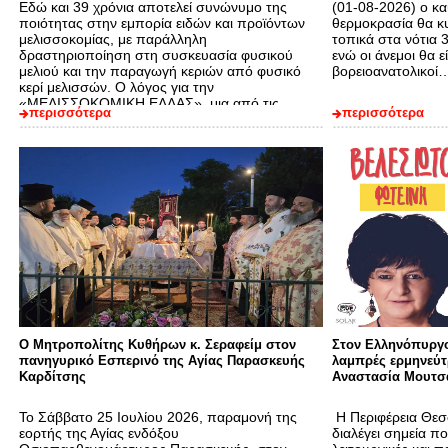
Εδώ και 39 χρόνια αποτελεί συνώνυμο της
(01-08-2026) ο και
ποιότητας στην εμπορία ειδών και προϊόντων
θερμοκρασία θα κ
μελισσοκομίας, με παράλληλη
τοπικά στα νότια 
δραστηριοποίηση στη συσκευασία φυσικού
ενώ οι άνεμοι θα εί
μελιού και την παραγωγή κεριών από φυσικό
βορειοανατολικοί
κερί μελισσών. Ο λόγος για την
«ΜΕΛΙΣΣΟΚΟΜΙΚΗ ΕΛΛΑΣ», μια από τις
περισσότερα
περισσότερα
δυναμικότερες και ολοένα και εξελισσόμενες
επιχειρήσεις στο…
Ο Μητροπολίτης Κυθήρων κ. Σεραφείμ στον
Στον Ελληνόπυργο
πανηγυρικό Εσπερινό της Αγίας Παρασκευής
λαμπρές ερμηνεύτ
Καρδίτσης
Αναστασία Μουτσ
Το Σάββατο 25 Ιουλίου 2026, παραμονή της
Η Περιφέρεια Θεσσ
εορτής της Αγίας ενδόξου
διαλέγει σημεία π