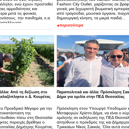
άλληλοι, ενώ έχουν προστεθεί
Fashion City Outlet, χαρίζοντας σε βρέφ
ες αρμοδιότητες και
γονείς μια ξεχωριστή βιωματική εμπειρί
ερα μετά τις φονικές
από τραγούδια, μουσικά όργανα, παιχνίδ
ονόσους, την πανδημία, κ.α.
δημιουργική κίνηση, τα μικρά παιδιά…
ποστελέχωση…
περισσότερα
 άλλα: Από τη δεξίωση στο
Παραπολιτικά και άλλα: Πρόσκληση Σα
αλαζόπληκτα ο Δ. Κουρέτας
Δήμα για ομιλία στην ΠΕΔ Θεσσαλίας
το Προεδρικό Μέγαρο για την
Πρόσκληση στον Υπουργό Υποδομών κ
Αποκατάσταση της
Μεταφορών Χρίστο Δήμα, να είναι ο κύρ
τευθείαν πίσω στη Θεσσαλία
ομιλητής σε εκδήλωση της ΠΕΔ Θεσσαλ
ηκτες περιοχές βρέθηκε ο
απηύθυνε ο πρόεδρός της και Δήμαρχο
εσσαλίας Δημήτρης Κουρέτας.
Τρικκαίων Νίκος Σακκάς. Όλα αυτά συ