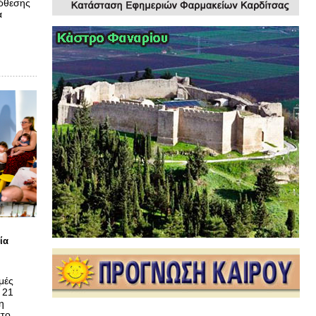
πόθεσης
α
ία
μές
 21
η
στο