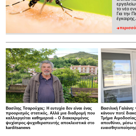
εργαλείω
το νέο ε
Για την Π
έγκαιρη
περισσό
Βασίλης Τσαρούχας: Η ευτυχία δεν είναι ένας
Βασιλική Γαλάνη: 
προορισμός στατικός. Αλλά μια διαδρομή που
κάνουν ποτέ διακο
καλλιεργείται καθημερινά – Ο διακεκριμένος
Τμήμα Αιμοδοσίας
ψυχίατρος-ψυχοθεραπευτής αποκλειστικά στο
απευθύνει, μέσω 
karditsanews
ευαισθητοποίησης