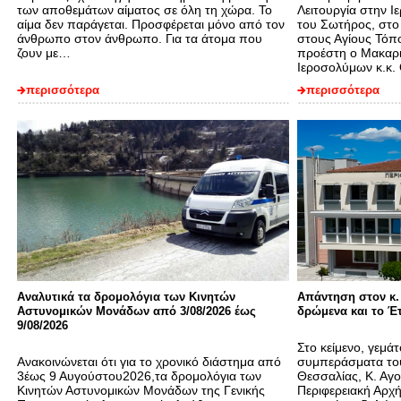
των αποθεμάτων αίματος σε όλη τη χώρα. Το
Λειτουργία στην 
αίμα δεν παράγεται. Προσφέρεται μόνο από τον
του Σωτήρος, στο
άνθρωπο στον άνθρωπο. Για τα άτομα που
στους Αγίους Τόπο
ζουν με…
προέστη ο Μακαρ
Ιεροσολύμων κ.κ.
περισσότερα
περισσότερα
Αναλυτικά τα δρομολόγια των Κινητών
Απάντηση στον κ. 
Αστυνομικών Μονάδων από 3/08/2026 έως
δρώμενα και το Έτ
9/08/2026
Στο κείμενο, γεμάτ
Ανακοινώνεται ότι για το χρονικό διάστημα από
συμπεράσματα το
3έως 9 Αυγούστου2026,τα δρομολόγια των
Θεσσαλίας, Κ. Αγ
Κινητών Αστυνομικών Μονάδων της Γενικής
Περιφερειακή Αρχή