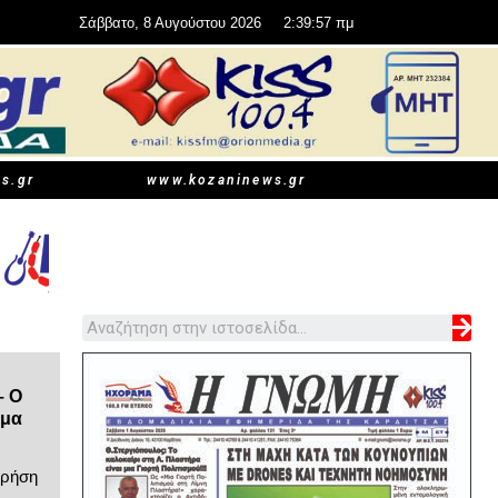
Σάββατο, 8 Αυγούστου 2026
2:39:59 πμ
s.gr
www.kozaninews.gr
– Ο
μμα
χρήση