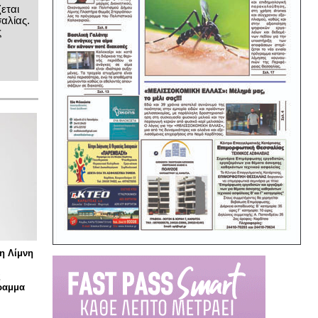
εται
αλίας.
ς
η Λίμνη
ς
γραμμα