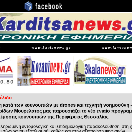
r
www.3kalanews.gr
www.lamianew
έλιδο
η κατά των κουνουπιών με drones και τεχνητή νοημοσύνη 
ρίδων Μουρελάτος μας παρουσιάζει το νέο ενιαίο πρόγρα
έμησης κουνουπιών της Περιφέρειας Θεσσαλίας
κληρωμένη εντομολογική και επιδημιολογική παρακολούθηση, στη 
αι σύγχρονου εξοπλισμού, καθώς και στην αξιοποίηση ψηφιακών