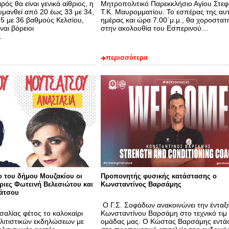
ρός θα είναι γενικά αίθριος, η
Μητροπολιτικό Παρεκκλήσιο Αγίου Στε
υμανθεί από 20 έως 33 με 34,
Τ.Κ. Μαυρομματίου. Το εσπέρας της αυ
35 με 36 βαθμούς Κελσίου,
ημέρας και ώρα 7:00΄μ.μ., θα χοροστατ
ναι βόρειοι
στην ακολουθία του Εσπερινού…
…
περισσότερα
 του δήμου Μουζακίου οι
Προπονητής φυσικής κατάστασης ο
ριες Φωτεινή Βελεσιώτου και
Κωνσταντίνος Βαρσάμης
άτσου
Ο Γ.Σ. Σοφάδων ανακοινώνει την ένταξ
αλίας φέτος το καλοκαίρι
Κωνσταντίνου Βαρσάμη στο τεχνικό τιμ
ολιτιστικών εκδηλώσεων με
ομάδας μας. Ο Κώστας Βαρσάμης εντά