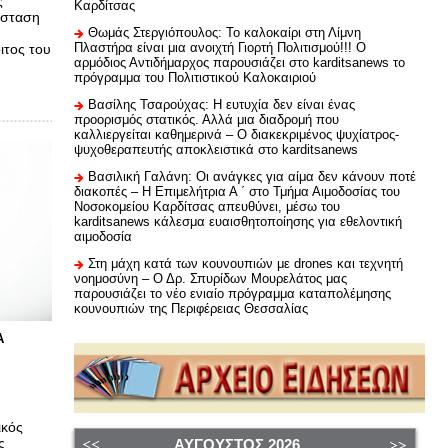
ς
Καρδίτσας
άσταση
Θωμάς Στεργιόπουλος: Το καλοκαίρι στη Λίμνη
Πλαστήρα είναι μια ανοιχτή Γιορτή Πολιτισμού!!! Ο
ιτος του
αρμόδιος Αντιδήμαρχος παρουσιάζει στο karditsanews το
πρόγραμμα του Πολιτιστικού Καλοκαιριού
Βασίλης Τσαρούχας: Η ευτυχία δεν είναι ένας
προορισμός στατικός. Αλλά μια διαδρομή που
καλλιεργείται καθημερινά – Ο διακεκριμένος ψυχίατρος-
ψυχοθεραπευτής αποκλειστικά στο karditsanews
Βασιλική Γαλάνη: Οι ανάγκες για αίμα δεν κάνουν ποτέ
διακοπές – Η Επιμελήτρια Α ΄ στο Τμήμα Αιμοδοσίας του
Νοσοκομείου Καρδίτσας απευθύνει, μέσω του
karditsanews κάλεσμα ευαισθητοποίησης για εθελοντική
αιμοδοσία
Στη μάχη κατά των κουνουπιών με drones και τεχνητή
νοημοσύνη – Ο Δρ. Σπυρίδων Μουρελάτος μας
παρουσιάζει το νέο ενιαίο πρόγραμμα καταπολέμησης
κουνουπιών της Περιφέρειας Θεσσαλίας
Α
ικός
ς
ΑΎΓΟΥΣΤΟΣ
2026