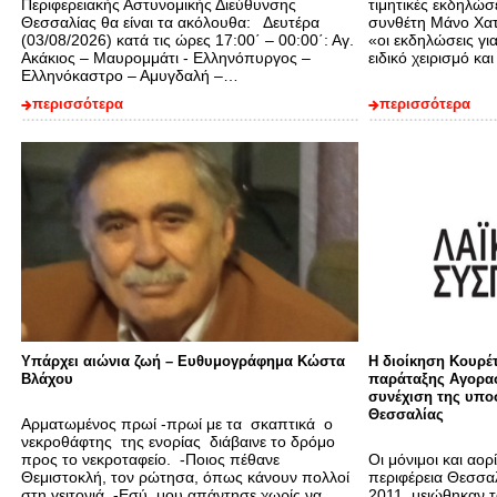
Περιφερειακής Αστυνομικής Διεύθυνσης
τιμητικές εκδηλώσ
Θεσσαλίας θα είναι τα ακόλουθα: Δευτέρα
συνθέτη Μάνο Χατ
(03/08/2026) κατά τις ώρες 17:00΄ – 00:00΄: Αγ.
«οι εκδηλώσεις γι
Ακάκιος – Μαυρομμάτι - Ελληνόπυργος –
ειδικό χειρισμό 
Ελληνόκαστρο – Αμυγδαλή –…
περισσότερα
περισσότερα
Υπάρχει αιώνια ζωή – Ευθυμογράφημα Κώστα
Η διοίκηση Κουρέτ
Βλάχου
παράταξης Αγορασ
συνέχιση της υπο
Θεσσαλίας
Αρματωμένος πρωί -πρωί με τα σκαπτικά ο
νεκροθάφτης της ενορίας διάβαινε το δρόμο
προς το νεκροταφείο. -Ποιος πέθανε
Οι μόνιμοι και αο
Θεμιστοκλή, τον ρώτησα, όπως κάνουν πολλοί
περιφέρεια Θεσσα
στη γειτονιά. -Εσύ, μου απάντησε χωρίς να
2011, μειώθηκαν 