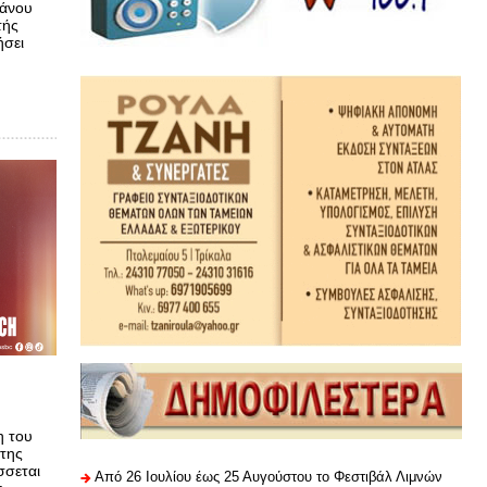
φάνου
τής
ήσει
η του
 της
σσεται
Από 26 Ιουλίου έως 25 Αυγούστου το Φεστιβάλ Λιμνών