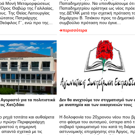
Ιερά Μονή Μεταμορφώσεως
Παπαδημητρίου. Να υπενθυμίσουμε ότι 
 Όρος Θαβώρ της Γαλιλαίας,
Παπαδημητρίου ορίστηκε ως νέος πρό
υς. Της Θείας Λειτουργίας
της ΔΕΥΑΚ μετά την σχετική πρόταση τ
ιώτατος Πατριάρχης
δημάρχου Β. Τσιάκου προς το Δημοτικό
 Θεόφιλος Γ΄, ενώ προ της…
συμβούλιο πρόταση που έγινε…
περισσότερα
Αγοραστό για τα πολιτιστικά
Δεν θα ανεχτούμε τον στιγματισμό των
ος Χατζιδάκι
με αναπηρία και των οικογενειών τους
ο ρηχά τσιτάτα και αυθαίρετα
Η δολοφονία του 20χρονου νέου που β
υ πρώην Περιφερειάρχη
στο φάσμα του αυτισμού, ύστερα από τ
οραστού η σημερινή
σοβαρό τραυματισμό του κατά τη διάρκ
 απαντά σχετικά με τις
αστυνομικής επιχείρησης στο Άργος, π