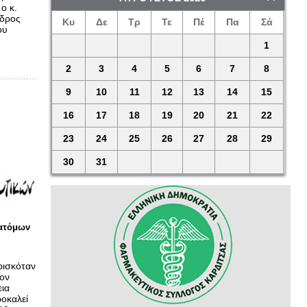
ο κ.
εδρος
Κυ
Δε
Τρ
Τε
Πέ
Πα
Σά
ου
1
2
3
4
5
6
7
8
9
10
11
12
13
14
15
16
17
18
19
20
21
22
23
24
25
26
27
28
29
30
31
 ατόμων
ρισκόταν
ον
εια
ροκαλεί