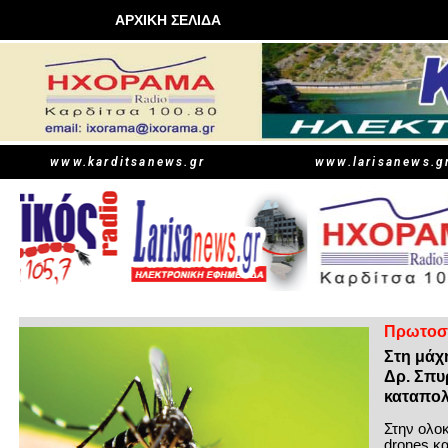
ΑΡΧΙΚΗ ΣΕΛΙΔΑ
www.karditsanews.gr
www.larisanews.g
Πρωτοσ
Στη μάχ
Δρ. Σπυ
καταπολ
Στην ολο
drones κ