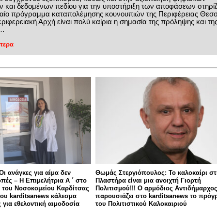
ν και δεδομένων πεδίου για την υποστήριξη των αποφάσεων στηρίζ
νιαίο πρόγραμμα καταπολέμησης κουνουπιών της Περιφέρειας Θεσσ
εριφερειακή Αρχή είναι πολύ καίρια η σημασία της πρόληψης και τη
ς…
τερα
Οι ανάγκες για αίμα δεν
Θωμάς Στεργιόπουλος: Το καλοκαίρι στ
πές – Η Επιμελήτρια Α ΄ στο
Πλαστήρα είναι μια ανοιχτή Γιορτή
 του Νοσοκομείου Καρδίτσας
Πολιτισμού!!! Ο αρμόδιος Αντιδήμαρχο
του karditsanews κάλεσμα
παρουσιάζει στο karditsanews το πρό
 για εθελοντική αιμοδοσία
του Πολιτιστικού Καλοκαιριού