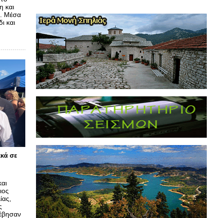
η και
α. Μέσα
ι και
κκά σε
αι
ιος
ίας,
ς
νέβησαν