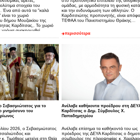
ολιτισμικές αρετές,
στο προπονητικό επιτελείο της ανδρική
λύτιμα στοιχεία του
ομάδας, με αρμοδιότητα τη φυσική κατ
. Ένα από αυτά τα "καλά
και την ενδυνάμωση των αθλητών. Ο
 είναι το χωριό
Καρδιτσιώτης προπονητής, είναι απόφο
υ δήμου Μουζακίου της
ΤΕΦΑΑ του Πανεπιστημίου Θράκης…
τητας Καρδίτσας,. Το χωριό
ά χρόνια ανακηρυχθεί…
περισσότερα
 Σεβασμιώτατος για το
Ανέλαβε καθήκοντα προέδρου στη ΔΕΥ
ο μνημόσυνο του
Καρδίτσας ο Δημ. Σύμβουλος Χ.
αρίωνος
Παπαδημητρίου
υλίου 2026, ο Σεβασμιώτατος
Ανέλαβε επίσημα τα καθήκοντά του ως
σαλιώτιδος και
πρόεδρος της ΔΕΥΑ Καρδίτσας ο δημοτ
. Τιμόθεος μετείχε στη Θεία
σύμβουλος της πλειοψηφίας κ. Χαρίλαο