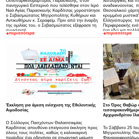
Οσιοπαρθενομάρτυρος Παρασκευής, στον
λειτουργικές και π
πανηγυρικό Εσπερινό που τελέσθηκε στον Ιερό
αναδεικνύοντας πο
Ναό Αγίας Παρασκευής Καρδίτσας χοροστάτησε
Θεσσαλικού χάρτη
ο Σεβασμιώτατος Μητροπολίτης Κυθήρων και
κρυμμένα μυστικά"
Αντικυθήρων κ. Σεραφείμ. Πριν από την έναρξη
Ελληνόπυργος το
της ομιλίας του, ο Σεβασμιώτατος εξέφρασε τη
Περιφερειακής ενό
συγκίνησή…
έχει εδώ και πολλ
περισσότερα
περισσότερα
Έκκληση για άμεση ενίσχυση της Εθελοντικής
Στο Όρος Θαβώρ ο
Αιμοδοσίας
τεσσαρακονθήμερ
Αρχιμανδρίτου Ιλ
Ο Σύλλογος Πασχόντων Θαλασσαιμίας
Καρδίτσας απευθύνει επείγουσα έκκληση προς
Το Σάββατο 25 Ιο
όλους τους πολίτες, καθώς η καλοκαιρινή
Μητροπολίτης Θεσ
περίοδος έχει οδηγήσει σε σημαντική μείωση
Φαναριοφερσάλων κ