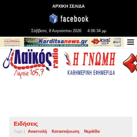
ΑΡΧΙΚΗ ΣΕΛΙΔΑ
Σάββατο, 8 Αυγούστου 2026
4:06:34 μμ
Ειδήσεις
Tags |
Αναστολή
Κατασκήνωση
Νεράϊδα