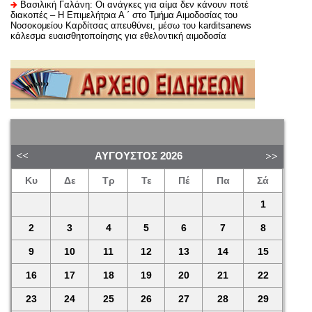
Βασιλική Γαλάνη: Οι ανάγκες για αίμα δεν κάνουν ποτέ
διακοπές – Η Επιμελήτρια Α ΄ στο Τμήμα Αιμοδοσίας του
Νοσοκομείου Καρδίτσας απευθύνει, μέσω του karditsanews
κάλεσμα ευαισθητοποίησης για εθελοντική αιμοδοσία
ΑΎΓΟΥΣΤΟΣ
2026
Κυ
Δε
Τρ
Τε
Πέ
Πα
Σά
1
2
3
4
5
6
7
8
9
10
11
12
13
14
15
16
17
18
19
20
21
22
23
24
25
26
27
28
29