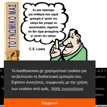
Το karditsanews.gr χρησιμοποιεί cookies για
© Karditsa News | Διακριτικός Τίτλος: Orion Media, ΑΦΜ: 043750542, Δ.Ο.Υ:
να βελτιώσει τη διαδικτυακή εμπειρία σου.
Καρδίτσας, Αρ. Γεμή: 018804431000, Δ/νση: Διάκου 10 τ.κ 43132 Καρδίτσα,
Εφόσον συνεχίσεις, συμφωνείς με την χρήση
Τηλ: 24410 42500, email:
news@karditsanews.gr.
των cookies από εμάς.
Μάθε περισσότερα
Νόμιμος Εκπρόσωπος, Ιδιοκτήτης και Διαχειριστής: Παναγιώτης Φιλίππου,
Διευθύντρια: Γιαννουσά Βασιλική, Διευθύντιρα Σύνταξης: Μπαλαμπάνη
Βασιλική. Δικαιούχος domain name Παναγιώτης Φιλίππου
Συμφωνώ
Πολιτική απορρήτου
|
Αίτηση Διαχείρισης Προσωπικών Δεδομένων
|
Όροι χρήσης
| |
Δήλωση