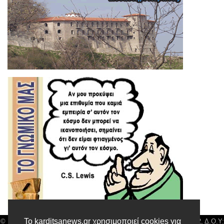
Το karditsanews.gr χρησιμοποιεί cookies για
© Karditsa News | Διακριτικός Τίτλος: Orion Media, ΑΦΜ: 043750542, Δ.Ο.Υ: