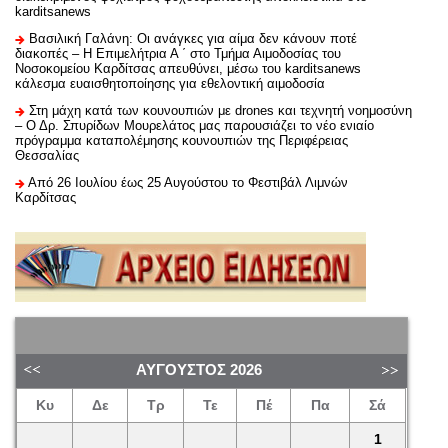
karditsanews
Βασιλική Γαλάνη: Οι ανάγκες για αίμα δεν κάνουν ποτέ
διακοπές – Η Επιμελήτρια Α ΄ στο Τμήμα Αιμοδοσίας του
Νοσοκομείου Καρδίτσας απευθύνει, μέσω του karditsanews
κάλεσμα ευαισθητοποίησης για εθελοντική αιμοδοσία
Στη μάχη κατά των κουνουπιών με drones και τεχνητή νοημοσύνη
– Ο Δρ. Σπυρίδων Μουρελάτος μας παρουσιάζει το νέο ενιαίο
πρόγραμμα καταπολέμησης κουνουπιών της Περιφέρειας
Θεσσαλίας
Από 26 Ιουλίου έως 25 Αυγούστου το Φεστιβάλ Λιμνών
Καρδίτσας
ΑΎΓΟΥΣΤΟΣ
2026
Κυ
Δε
Τρ
Τε
Πέ
Πα
Σά
1