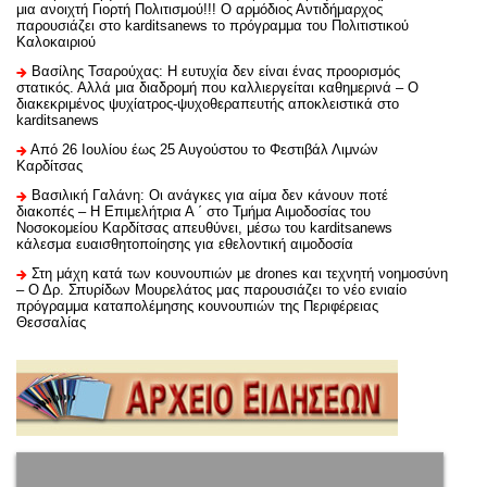
μια ανοιχτή Γιορτή Πολιτισμού!!! Ο αρμόδιος Αντιδήμαρχος
παρουσιάζει στο karditsanews το πρόγραμμα του Πολιτιστικού
Καλοκαιριού
Βασίλης Τσαρούχας: Η ευτυχία δεν είναι ένας προορισμός
στατικός. Αλλά μια διαδρομή που καλλιεργείται καθημερινά – Ο
διακεκριμένος ψυχίατρος-ψυχοθεραπευτής αποκλειστικά στο
karditsanews
Από 26 Ιουλίου έως 25 Αυγούστου το Φεστιβάλ Λιμνών
Καρδίτσας
Βασιλική Γαλάνη: Οι ανάγκες για αίμα δεν κάνουν ποτέ
διακοπές – Η Επιμελήτρια Α ΄ στο Τμήμα Αιμοδοσίας του
Νοσοκομείου Καρδίτσας απευθύνει, μέσω του karditsanews
κάλεσμα ευαισθητοποίησης για εθελοντική αιμοδοσία
Στη μάχη κατά των κουνουπιών με drones και τεχνητή νοημοσύνη
– Ο Δρ. Σπυρίδων Μουρελάτος μας παρουσιάζει το νέο ενιαίο
πρόγραμμα καταπολέμησης κουνουπιών της Περιφέρειας
Θεσσαλίας