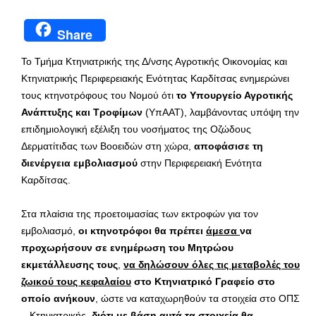
Share
Το Τμήμα Κτηνιατρικής της Δ/νσης Αγροτικής Οικονομίας και
Κτηνιατρικής Περιφερειακής Ενότητας Καρδίτσας ενημερώνει
τους κτηνοτρόφους του Νομού ότι
το Υπουργείο Αγροτικής
Ανάπτυξης και Τροφίμων
(ΥπΑΑΤ), λαμβάνοντας υπόψη την
επιδημιολογική εξέλιξη του νοσήματος της Οζώδους
Δερματίτιδας των Βοοειδών στη χώρα,
αποφάσισε τη
διενέργεια εμβολιασμού
στην Περιφερειακή Ενότητα
Καρδίτσας.
Στα πλαίσια της προετοιμασίας των εκτροφών για τον
εμβολιασμό,
οι κτηνοτρόφοι θα πρέπει
άμεσα
να
προχωρήσουν σε
ενημέρωση του Μητρώου
εκμετάλλευσης
τους
,
να δηλώσουν όλες τις μεταβολές του
ζωικού τους κεφαλαίου
στο Κτηνιατρικό Γραφείο στο
οποίο ανήκουν
, ώστε να καταχωρηθούν τα στοιχεία στο ΟΠΣ
– Κτηνιατρικής,
διότι με βάση αυτά τα στοιχεία θα