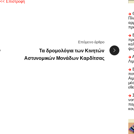
<< Επιστροφή
Πλα
αρμ
πρ
προ
Επόμενο άρθρο
καλ
ψυ
ν
Τα δρομολόγια των Κινητών
Αστυνομικών Μονάδων Καρδίτσας
Λι
ποτ
Αι
μέ
εθε
νο
πα
κο