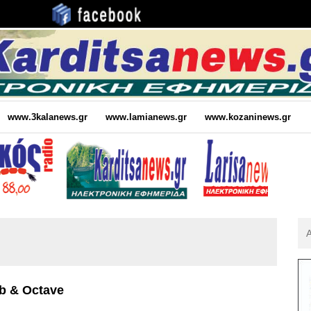
www.3kalanews.gr
www.lamianews.gr
www.kozaninews.gr
Αν
Για
:
b & Octave