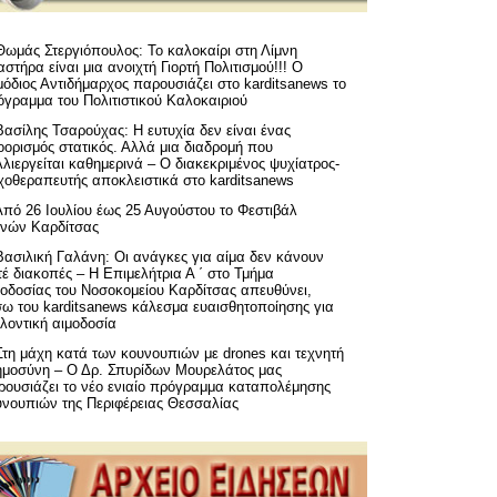
Θωμάς Στεργιόπουλος: Το καλοκαίρι στη Λίμνη
στήρα είναι μια ανοιχτή Γιορτή Πολιτισμού!!! Ο
όδιος Αντιδήμαρχος παρουσιάζει στο karditsanews το
όγραμμα του Πολιτιστικού Καλοκαιριού
Βασίλης Τσαρούχας: Η ευτυχία δεν είναι ένας
ορισμός στατικός. Αλλά μια διαδρομή που
λιεργείται καθημερινά – Ο διακεκριμένος ψυχίατρος-
χοθεραπευτής αποκλειστικά στο karditsanews
Από 26 Ιουλίου έως 25 Αυγούστου το Φεστιβάλ
μνών Καρδίτσας
Βασιλική Γαλάνη: Οι ανάγκες για αίμα δεν κάνουν
έ διακοπές – Η Επιμελήτρια Α ΄ στο Τμήμα
μοδοσίας του Νοσοκομείου Καρδίτσας απευθύνει,
σω του karditsanews κάλεσμα ευαισθητοποίησης για
λοντική αιμοδοσία
Στη μάχη κατά των κουνουπιών με drones και τεχνητή
ημοσύνη – Ο Δρ. Σπυρίδων Μουρελάτος μας
ρουσιάζει το νέο ενιαίο πρόγραμμα καταπολέμησης
υνουπιών της Περιφέρειας Θεσσαλίας