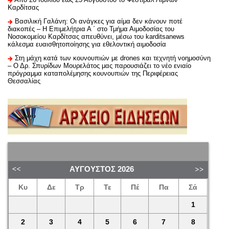
Καρδίτσας
Βασιλική Γαλάνη: Οι ανάγκες για αίμα δεν κάνουν ποτέ
διακοπές – Η Επιμελήτρια Α ΄ στο Τμήμα Αιμοδοσίας του
Νοσοκομείου Καρδίτσας απευθύνει, μέσω του karditsanews
κάλεσμα ευαισθητοποίησης για εθελοντική αιμοδοσία
Στη μάχη κατά των κουνουπιών με drones και τεχνητή νοημοσύνη
– Ο Δρ. Σπυρίδων Μουρελάτος μας παρουσιάζει το νέο ενιαίο
πρόγραμμα καταπολέμησης κουνουπιών της Περιφέρειας
Θεσσαλίας
ΑΎΓΟΥΣΤΟΣ
2026
Κυ
Δε
Τρ
Τε
Πέ
Πα
Σά
1
2
3
4
5
6
7
8