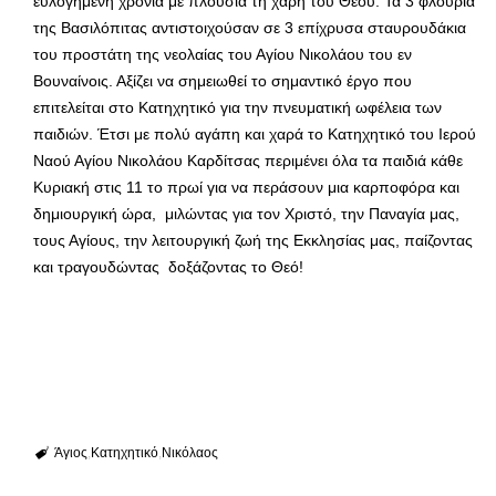
ευλογημένη χρονιά με πλούσια τη χάρη του Θεού. Τα 3 φλουριά
της Βασιλόπιτας αντιστοιχούσαν σε 3 επίχρυσα σταυρουδάκια
του προστάτη της νεολαίας του Αγίου Νικολάου του εν
Βουναίνοις. Αξίζει να σημειωθεί το σημαντικό έργο που
επιτελείται στο Κατηχητικό για την πνευματική ωφέλεια των
παιδιών. Έτσι με πολύ αγάπη και χαρά το Κατηχητικό του Ιερού
Ναού Αγίου Νικολάου Καρδίτσας περιμένει όλα τα παιδιά κάθε
Κυριακή στις 11 το πρωί για να περάσουν μια καρποφόρα και
δημιουργική ώρα, μιλώντας για τον Χριστό, την Παναγία μας,
τους Αγίους, την λειτουργική ζωή της Εκκλησίας μας, παίζοντας
και τραγουδώντας δοξάζοντας το Θεό!
Άγιος
Κατηχητικό
Νικόλαος