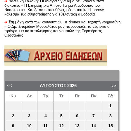
Βασιλική Γαλάνη: Οι ανάγκες για αίμα δεν κάνουν ποτέ
διακοπές – Η Επιμελήτρια Α ΄ στο Τμήμα Αιμοδοσίας του
Νοσοκομείου Καρδίτσας απευθύνει, μέσω του karditsanews
κάλεσμα ευαισθητοποίησης για εθελοντική αιμοδοσία
Στη μάχη κατά των κουνουπιών με drones και τεχνητή νοημοσύνη
– Ο Δρ. Σπυρίδων Μουρελάτος μας παρουσιάζει το νέο ενιαίο
πρόγραμμα καταπολέμησης κουνουπιών της Περιφέρειας
Θεσσαλίας
ΑΎΓΟΥΣΤΟΣ
2026
Κυ
Δε
Τρ
Τε
Πέ
Πα
Σά
1
2
3
4
5
6
7
8
9
10
11
12
13
14
15