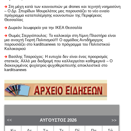
Στη μάχη κατά των κουνουπιών με drones και τεχνητή νοημοσύνη
– Ο Δρ. Σπυρίδων Μουρελάτος μας παρουσιάζει το νέο ενιαίο
πρόγραμμα καταπολέμησης κουνουπιών της Περιφέρειας
Θεσσαλίας
Δωρεάν λεωφορείο για την ΙΚΕΑ Θεσσαλία
Θωμάς Στεργιόπουλος: Το καλοκαίρι στη Λίμνη Πλαστήρα είναι
μια ανοιχτή Γιορτή Πολιτισμού!!! Ο αρμόδιος Αντιδήμαρχος
παρουσιάζει στο karditsanews το πρόγραμμα του Πολιτιστικού
Καλοκαιριού
Βασίλης Τσαρούχας: Η ευτυχία δεν είναι ένας προορισμός
στατικός. Αλλά μια διαδρομή που καλλιεργείται καθημερινά – Ο
διακεκριμένος ψυχίατρος-ψυχοθεραπευτής αποκλειστικά στο
karditsanews
ΑΎΓΟΥΣΤΟΣ
2026
Κυ
Δε
Τρ
Τε
Πέ
Πα
Σά