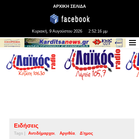
ΑΡΧΙΚΗ ΣΕΛΙΔΑ
Κυριακή, 9 Αυγούστου 2026
2:52:17 μμ
Ειδήσεις
Tags |
Αντιδήμαρχοι
Αργιθέα
Δ'ημος