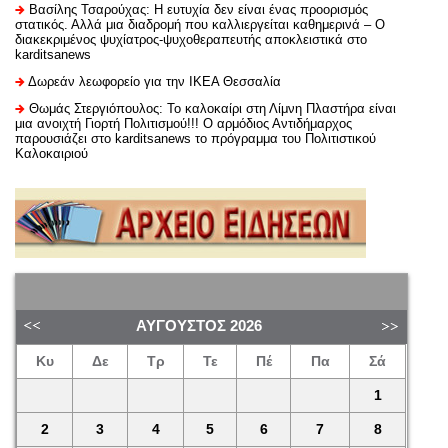
Βασίλης Τσαρούχας: Η ευτυχία δεν είναι ένας προορισμός
στατικός. Αλλά μια διαδρομή που καλλιεργείται καθημερινά – Ο
διακεκριμένος ψυχίατρος-ψυχοθεραπευτής αποκλειστικά στο
karditsanews
Δωρεάν λεωφορείο για την ΙΚΕΑ Θεσσαλία
Θωμάς Στεργιόπουλος: Το καλοκαίρι στη Λίμνη Πλαστήρα είναι
μια ανοιχτή Γιορτή Πολιτισμού!!! Ο αρμόδιος Αντιδήμαρχος
παρουσιάζει στο karditsanews το πρόγραμμα του Πολιτιστικού
Καλοκαιριού
ΑΎΓΟΥΣΤΟΣ
2026
Κυ
Δε
Τρ
Τε
Πέ
Πα
Σά
1
2
3
4
5
6
7
8