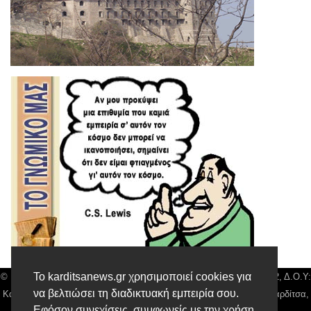
Το karditsanews.gr χρησιμοποιεί cookies για
© Karditsa News | Διακριτικός Τίτλος: Orion Media, ΑΦΜ: 043750542, Δ.Ο.Υ:
να βελτιώσει τη διαδικτυακή εμπειρία σου.
Καρδίτσας, Αρ. Γεμή: 018804431000, Δ/νση: Διάκου 10 τ.κ 43132 Καρδίτσα,
Εφόσον συνεχίσεις, συμφωνείς με την χρήση